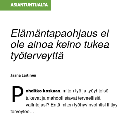
ASIANTUNTIJALTA
Elämäntapaohjaus ei
ole ainoa keino tukea
työterveyttä
Jaana Laitinen
P
, miten työ ja työyhteisö
ohditko koskaan
tukevat ja mahdollistavat terveellisiä
valintojasi? Entä miten työhyvinvointisi liittyy
terveytee…