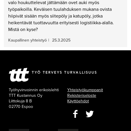
valo houkuttelevat jättämään ovet auki myös
työpaikoilla. Keväisen tuulahduksen mukana ovista
hiipivät sisään myös siitepöly ja katupöly, jotka
heikentävät tuottavuutta erityisesti logistiikka-alalla.
Mistä on kyse?
Kaupallinen yhteistyö
|
25.3.2025
Työhyvinvoinnin erikoislehti
Yhteistyökumppanit
TTT Kustannus Oy
Rekisteriseloste
Liittokuja 8 B
Käyttöehdot
02770 Espoo