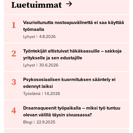
Luetuimmat
1
Vaurioitunutta nostoapuvälinettä ei saa käyttää
työmaalla
Lyhyet
|
4.8.2026
2
Työntekijät altistuivat häkäkaasuille – sakkoja
yritykselle ja sen edustajille
Lyhyet
|
30.6.2026
3
Psykososiaalisen kuormituksen sääntely ei
edennyt laiksi
Työelämä
|
1.6.2026
4
Draamaqueenit työpaikalla – miksi työ tuntuu
olevan välillä täysin sivuosassa?
Blogi
|
22.9.2025