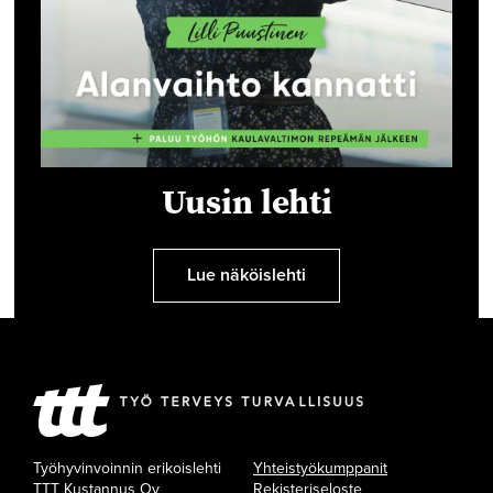
Uusin lehti
Lue näköislehti
Työhyvinvoinnin erikoislehti
Yhteistyökumppanit
TTT Kustannus Oy
Rekisteriseloste