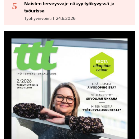
5
Naisten terveysvaje näkyy työkyvyssä ja
työurissa
Työhyvinvointi
|
24.6.2026