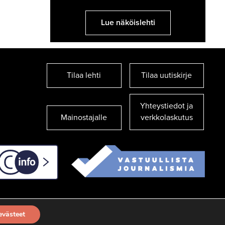
Lue näköislehti
Tilaa lehti
Tilaa uutiskirje
Yhteystiedot ja
Mainostajalle
verkkolaskutus
C-info
evästeet
TILAA UUTISKIRJE