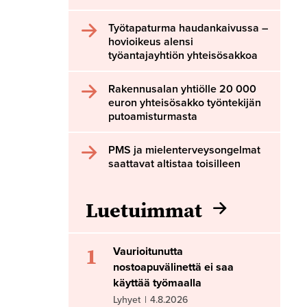
Työtapaturma haudankaivussa –
hovioikeus alensi
työantajayhtiön yhteisösakkoa
Rakennusalan yhtiölle 20 000
euron yhteisösakko työntekijän
putoamisturmasta
PMS ja mielenterveysongelmat
saattavat altistaa toisilleen
Luetuimmat
1
Vaurioitunutta
nostoapuvälinettä ei saa
käyttää työmaalla
Lyhyet
|
4.8.2026