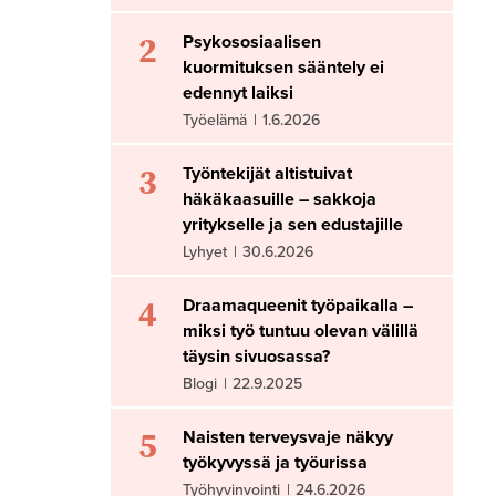
2
Psykososiaalisen
kuormituksen sääntely ei
edennyt laiksi
Työelämä
|
1.6.2026
3
Työntekijät altistuivat
häkäkaasuille – sakkoja
yritykselle ja sen edustajille
Lyhyet
|
30.6.2026
4
Draamaqueenit työpaikalla –
miksi työ tuntuu olevan välillä
täysin sivuosassa?
Blogi
|
22.9.2025
5
Naisten terveysvaje näkyy
työkyvyssä ja työurissa
Työhyvinvointi
|
24.6.2026