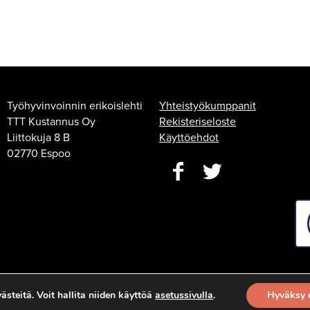
Työhyvinvoinnin erikoislehti
Yhteistyökumppanit
TTT Kustannus Oy
Rekisteriseloste
Liittokuja 8 B
Käyttöehdot
02770 Espoo
steitä. Voit hallita niiden käyttöä
asetussivulla
.
Hyväksy 