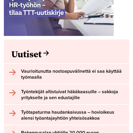
Uutiset
Vaurioitunutta nostoapuvälinettä ei saa käyttää
työmaalla
Työntekijät altistuivat häkäkaasuille – sakkoja
yritykselle ja sen edustajille
Työtapaturma haudankaivussa – hovioikeus
alensi työantajayhtiön yhteisösakkoa
Rakennusalan yhtiölle 20 000 euron