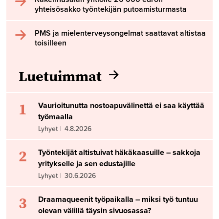
yhteisösakko työntekijän putoamisturmasta
PMS ja mielenterveysongelmat saattavat altistaa
toisilleen
Luetuimmat
1
Vaurioitunutta nostoapuvälinettä ei saa käyttää
työmaalla
Lyhyet
|
4.8.2026
2
Työntekijät altistuivat häkäkaasuille – sakkoja
yritykselle ja sen edustajille
Lyhyet
|
30.6.2026
3
Draamaqueenit työpaikalla – miksi työ tuntuu
olevan välillä täysin sivuosassa?