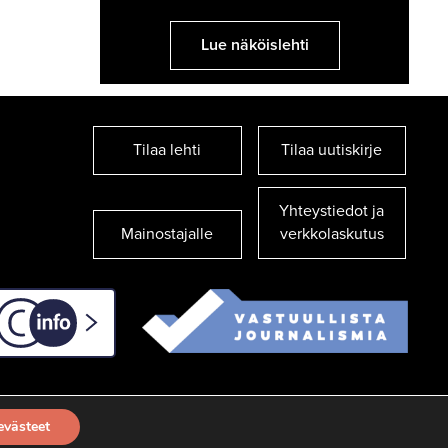
Lue näköislehti
Tilaa lehti
Tilaa uutiskirje
Yhteystiedot ja
Mainostajalle
verkkolaskutus
C-info
evästeet
TILAA UUTISKIRJE