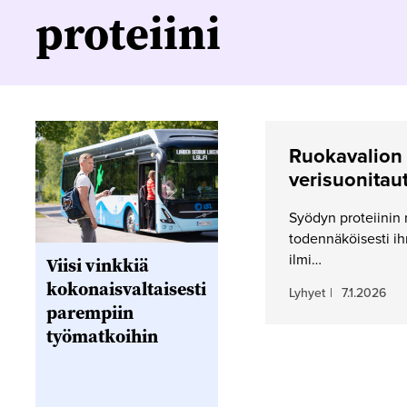
proteiini
Ruokavalion p
verisuonitaut
Syödyn proteiinin m
todennäköisesti ih
ilmi…
Viisi vinkkiä
kokonaisvaltaisesti
Lyhyet
|
7.1.2026
parempiin
työmatkoihin