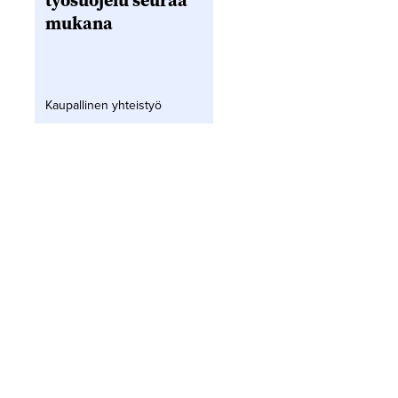
työsuojelu seuraa
mukana
Kaupallinen yhteistyö