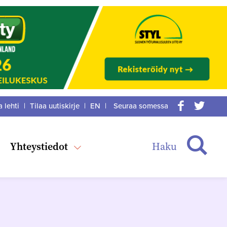
a lehti
|
Tilaa uutiskirje
|
EN
|
Seuraa somessa
acebook
itter
Haku
Yhteystiedot