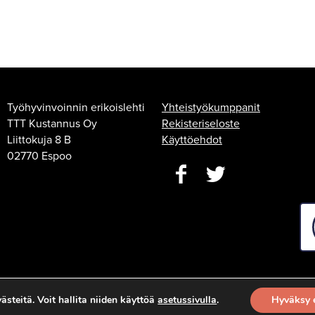
Työhyvinvoinnin erikoislehti
Yhteistyökumppanit
TTT Kustannus Oy
Rekisteriseloste
Liittokuja 8 B
Käyttöehdot
02770 Espoo
steitä. Voit hallita niiden käyttöä
asetussivulla
.
Hyväksy 