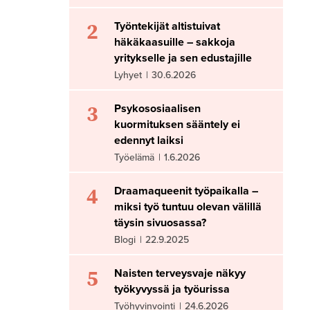
2
Työntekijät altistuivat
häkäkaasuille – sakkoja
yritykselle ja sen edustajille
Lyhyet
|
30.6.2026
3
Psykososiaalisen
kuormituksen sääntely ei
edennyt laiksi
Työelämä
|
1.6.2026
4
Draamaqueenit työpaikalla –
miksi työ tuntuu olevan välillä
täysin sivuosassa?
Blogi
|
22.9.2025
5
Naisten terveysvaje näkyy
työkyvyssä ja työurissa
Työhyvinvointi
|
24.6.2026