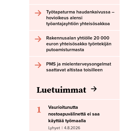
Työtapaturma haudankaivussa –
hovioikeus alensi
työantajayhtiön yhteisösakkoa
Rakennusalan yhtiölle 20 000
euron yhteisösakko työntekijän
putoamisturmasta
PMS ja mielenterveysongelmat
saattavat altistaa toisilleen
Luetuimmat
1
Vaurioitunutta
nostoapuvälinettä ei saa
käyttää työmaalla
Lyhyet
|
4.8.2026