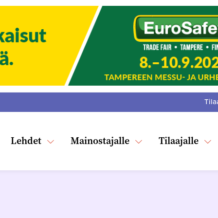
Tila
:
F
Tw
Lehdet
Mainostajalle
Tilaajalle