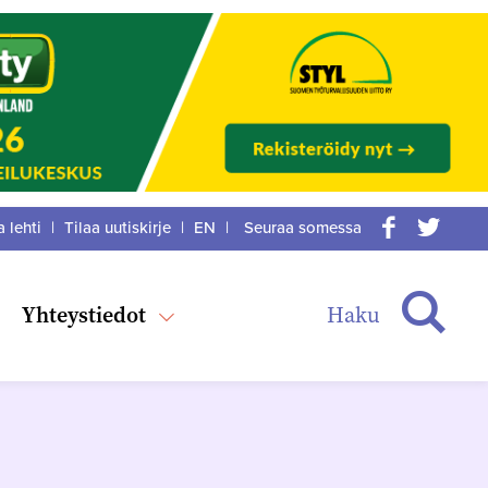
a lehti
|
Tilaa uutiskirje
|
EN
|
Seuraa somessa
acebook
itter
Haku
Yhteystiedot