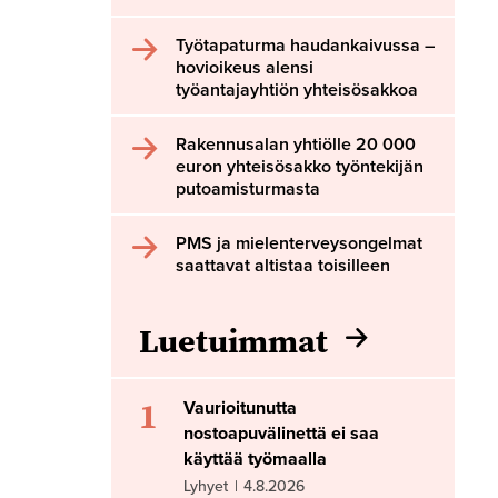
Työtapaturma haudankaivussa –
hovioikeus alensi
työantajayhtiön yhteisösakkoa
Rakennusalan yhtiölle 20 000
euron yhteisösakko työntekijän
putoamisturmasta
PMS ja mielenterveysongelmat
saattavat altistaa toisilleen
Luetuimmat
1
Vaurioitunutta
nostoapuvälinettä ei saa
käyttää työmaalla
Lyhyet
|
4.8.2026