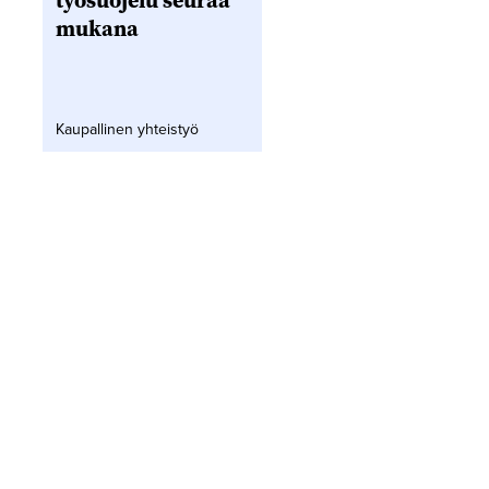
työsuojelu seuraa
mukana
Kaupallinen yhteistyö