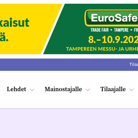
Tila
:
F
Tw
Lehdet
Mainostajalle
Tilaajalle