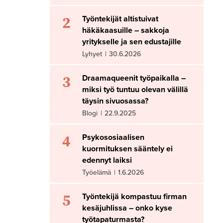
2
Työntekijät altistuivat
häkäkaasuille – sakkoja
yritykselle ja sen edustajille
Lyhyet
|
30.6.2026
3
Draamaqueenit työpaikalla –
miksi työ tuntuu olevan välillä
täysin sivuosassa?
Blogi
|
22.9.2025
4
Psykososiaalisen
kuormituksen sääntely ei
edennyt laiksi
Työelämä
|
1.6.2026
5
Työntekijä kompastuu firman
kesäjuhlissa – onko kyse
työtapaturmasta?