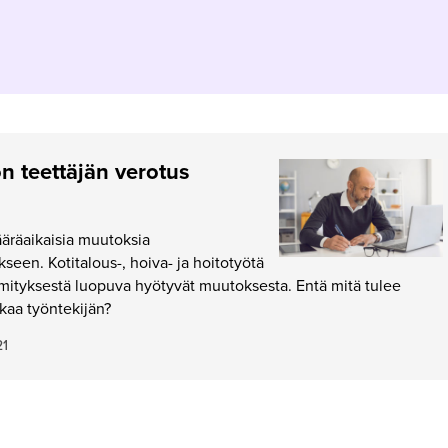
n teettäjän verotus
äräaikaisia muutoksia
seen. Kotitalous-, hoiva- ja hoitotyötä
mmityksestä luopuva hyötyvät muutoksesta. Entä mitä tulee
lkkaa työntekijän?
21