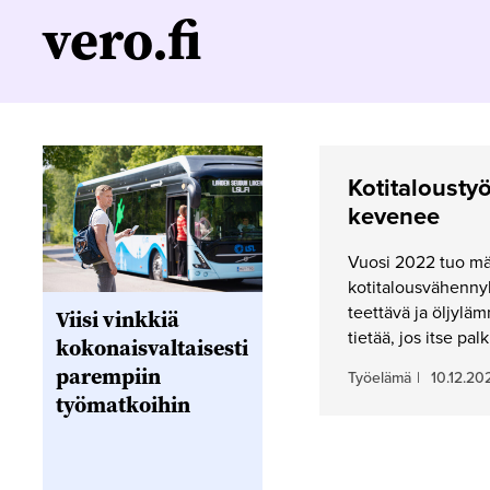
vero.fi
Kotitaloustyö
kevenee
Vuosi 2022 tuo mä
kotitalousvähennyk
teettävä ja öljylä
Viisi vinkkiä
tietää, jos itse pa
kokonaisvaltaisesti
parempiin
Työelämä
|
10.12.20
työmatkoihin