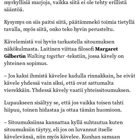
myrkyllisiä marjoja, vaikka siitä ei ole tehty erillistä
sääntöä.
Kysymys on siis paitsi siitä, päätämmekö toimia tietyllä
tavalla, myös siitä, onko teko hyvin perusteltu.
Kävelemistä voi hyvin tarkastella sitoumuksen
näkökulmasta. Laitinen viittaa filosofi
Margaret
Gilbertin
Walking together
-tekstiin, jossa kävely on
yhteinen sopimus.
– Jos kaksi ihmistä kävelee kadulla rinnakkain, he eivät
kävele yhdessä vain siksi, että ovat sattumalta
vierekkäin. Yhdessä kävely vaatii yhteissitoumuksen.
Lupaukseen sisältyy se, että jos vaikka toisen tahti
hiipuu, toinen hidastaa ja ottaa tämän huomioon.
– Sitoumuksiinsa kannattaa kyllä suhtautua kuten
sitoumuksiin täytyy, eli jos on luvannut itselle
kävelevänsä, niin myös kävelee. Kunhan samaan