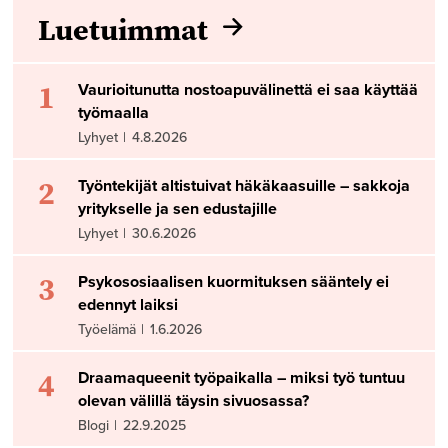
Luetuimmat
1
Vaurioitunutta nostoapuvälinettä ei saa käyttää
työmaalla
Lyhyet
|
4.8.2026
2
Työntekijät altistuivat häkäkaasuille – sakkoja
yritykselle ja sen edustajille
Lyhyet
|
30.6.2026
3
Psykososiaalisen kuormituksen sääntely ei
edennyt laiksi
Työelämä
|
1.6.2026
4
Draamaqueenit työpaikalla – miksi työ tuntuu
olevan välillä täysin sivuosassa?
Blogi
|
22.9.2025