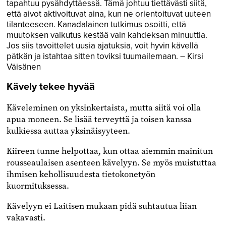
tapahtuu pysähdyttäessä. Tämä johtuu tiettävästi siitä,
että aivot aktivoituvat aina, kun ne orientoituvat uuteen
tilanteeseen. Kanadalainen tutkimus osoitti, että
muutoksen vaikutus kestää vain kahdeksan minuuttia.
Jos siis tavoittelet uusia ajatuksia, voit hyvin kävellä
pätkän ja istahtaa sitten toviksi tuu­mailemaan. – Kirsi
Väisänen
Kävely tekee hyvää
Käveleminen on yksinkertaista, mutta siitä voi olla
apua moneen. Se lisää terveyttä ja toisen kanssa
kulkiessa auttaa yksinäisyyteen.
Kiireen tunne helpottaa, kun ottaa aiemmin mainitun
rousseaulaisen asenteen kävelyyn. Se myös muistuttaa
ihmisen kehollisuudesta tietokonetyön
kuormituksessa.
Kävelyyn ei Laitisen mukaan pidä suhtautua liian
vakavasti.