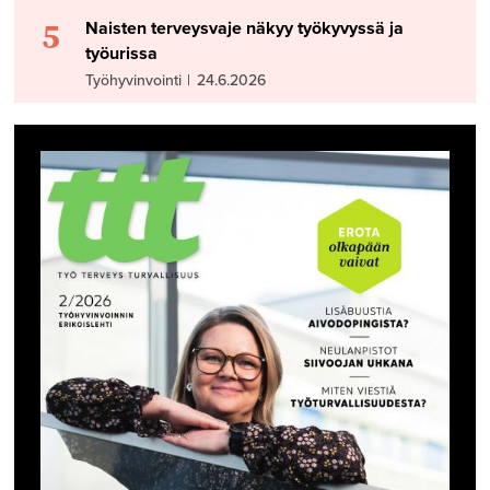
5
Naisten terveysvaje näkyy työkyvyssä ja
työurissa
Työhyvinvointi
|
24.6.2026