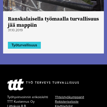
Ranskalaisella työmaalla turvallisuus
jää mappiin
31.10.2019
Työturvallisuus
Työhyvinvoinnin erikoislehti
Yhteistyökumppanit
TTT Kustannus Oy
Rekisteriseloste
Liittokuja 8 B
Käyttöehdot