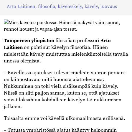
Jaa
Jaa
Jaa
Arto Laitinen
,
filosofia
,
käveleskely
,
kävely
,
luovuus
Facebookissa
Twitterissä
Linkedinissä
Tampereen yliopiston
filosofian professori
Arto
Laitinen
on pohtinut kävelyn filosofiaa. Hänen
mielestään kävely muistuttaa mielenkiintoisella tavalla
unessa olemista.
– Kävellessä ajatukset tulevat mieleen vuoron perään –
on kiinnostavaa, mitä huomaa ajattelevansa.
Nukkuminen on toki vielä sisäisempää kuin kävely.
Niissä on silti paljon samaa, kuten se, että ajatukset
voivat loksahtaa kohdalleen kävelyn tai nukkumisen
jälkeen.
Toisaalta emme voi kävellä ulkomaailmasta erillisenä.
– Tutussa ympäristössä ajatus kääntyy helpommin