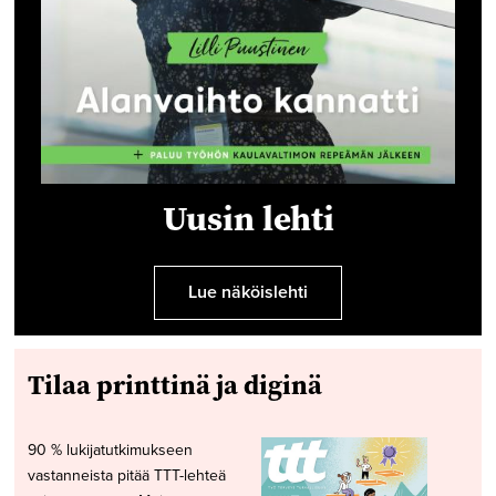
Uusin lehti
Lue näköislehti
Tilaa printtinä ja diginä
90 % lukijatutkimukseen
vastanneista pitää TTT-lehteä