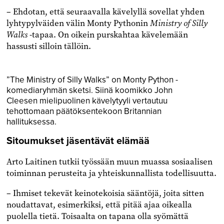
– Ehdotan, että seuraavalla kävelyllä sovellat yhden
lyhtypylväiden välin Monty Pythonin
Ministry of Silly
Walks
-tapaa. On oikein purskahtaa kävelemään
hassusti silloin tällöin.
”The Ministry of Silly Walks” on Monty Python -
komediaryhmän sketsi. Siinä koomikko John
Cleesen mielipuolinen kävelytyyli vertautuu
tehottomaan päätöksentekoon Britannian
hallituksessa.
Sitoumukset jäsentävät elämää
Arto Laitinen tutkii työssään muun muassa sosiaalisen
toiminnan perusteita ja yhteiskunnallista todellisuutta.
– Ihmiset tekevät keinotekoisia sääntöjä, joita sitten
noudattavat, esimerkiksi, että pitää ajaa oikealla
puolella tietä. Toisaalta on tapana olla syömättä