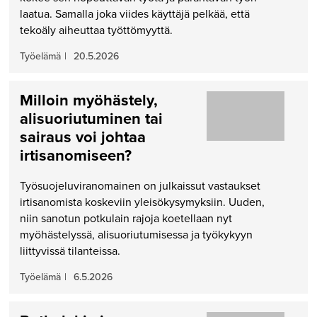
laatua. Samalla joka viides käyttäjä pelkää, että
tekoäly aiheuttaa työttömyyttä.
Työelämä
|
20.5.2026
Milloin myöhästely,
alisuoriutuminen tai
sairaus voi johtaa
irtisanomiseen?
Työsuojeluviranomainen on julkaissut vastaukset
irtisanomista koskeviin yleisökysymyksiin. Uuden,
niin sanotun potkulain rajoja koetellaan nyt
myöhästelyssä, alisuoriutumisessa ja työkykyyn
liittyvissä tilanteissa.
Työelämä
|
6.5.2026