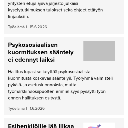
yritysten etuja ajava järjestö julkaisi
kyselytutkimuksen tulokset sekä ohjeet etätyön
linjauksiin.
Työelämä
|
15.6.2026
Psykososiaalisen
kuormituksen sääntely
ei edennyt laiksi
Hallitus lupasi selkeyttää psykososiaalista
kuormitusta koskevaa sääntelyä. Työryhmä valmisteli
pykälä- ja asetusluonnoksia, mutta
työmarkkinaosapuolten erimielisyys pysäytti työn
ennen hallituksen esitystä.
Työelämä
|
1.6.2026
Esihenkilöille jää liikaa