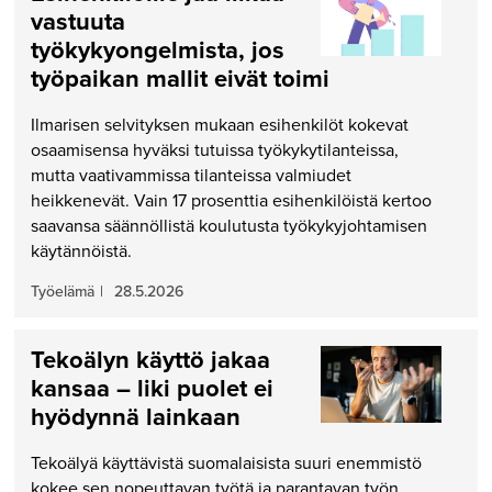
vastuuta
työkykyongelmista, jos
työpaikan mallit eivät toimi
Ilmarisen selvityksen mukaan esihenkilöt kokevat
osaamisensa hyväksi tutuissa työkykytilanteissa,
mutta vaativammissa tilanteissa valmiudet
heikkenevät. Vain 17 prosenttia esihenkilöistä kertoo
saavansa säännöllistä koulutusta työkykyjohtamisen
käytännöistä.
Työelämä
|
28.5.2026
Tekoälyn käyttö jakaa
kansaa – liki puolet ei
hyödynnä lainkaan
Tekoälyä käyttävistä suomalaisista suuri enemmistö
kokee sen nopeuttavan työtä ja parantavan työn