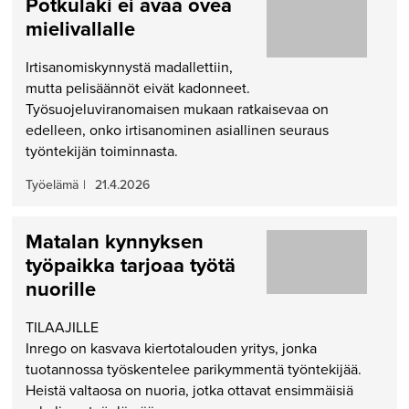
Potkulaki ei avaa ovea
mielivallalle
Irtisanomiskynnystä madallettiin,
mutta pelisäännöt eivät kadonneet.
Työsuojeluviranomaisen mukaan ratkaisevaa on
edelleen, onko irtisanominen asiallinen seuraus
työntekijän toiminnasta.
Työelämä
|
21.4.2026
Matalan kynnyksen
työpaikka tarjoaa työtä
nuorille
TILAAJILLE
Inrego on kasvava kiertotalouden yritys, jonka
tuotannossa työskentelee parikymmentä työntekijää.
Heistä valtaosa on nuoria, jotka ottavat ensimmäisiä