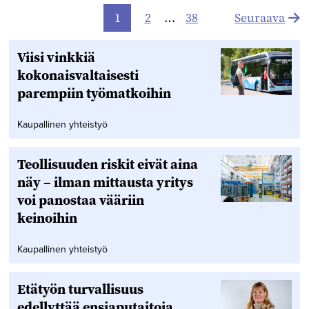
Artikkelien
1
2
…
38
Seuraava
sivutus
Viisi vinkkiä
kokonaisvaltaisesti
parempiin työmatkoihin
Kaupallinen yhteistyö
Teollisuuden riskit eivät aina
näy – ilman mittausta yritys
voi panostaa vääriin
keinoihin
Kaupallinen yhteistyö
Etätyön turvallisuus
edellyttää ensiaputaitoja