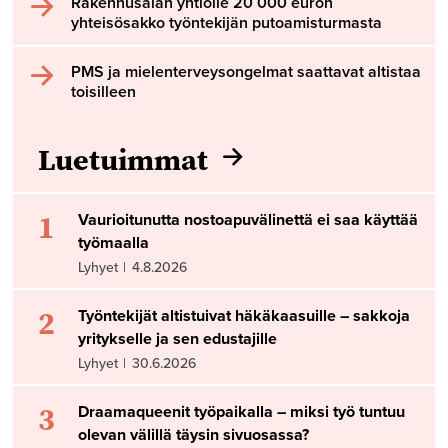
Rakennusalan yhtiölle 20 000 euron
yhteisösakko työntekijän putoamisturmasta
PMS ja mielenterveysongelmat saattavat altistaa
toisilleen
Luetuimmat
1
Vaurioitunutta nostoapuvälinettä ei saa käyttää
työmaalla
Lyhyet
|
4.8.2026
2
Työntekijät altistuivat häkäkaasuille – sakkoja
yritykselle ja sen edustajille
Lyhyet
|
30.6.2026
3
Draamaqueenit työpaikalla – miksi työ tuntuu
olevan välillä täysin sivuosassa?