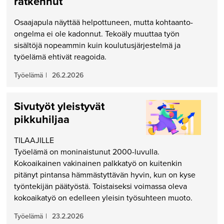
ratkennut
Osaajapula näyttää helpottuneen, mutta kohtaanto-
ongelma ei ole kadonnut. Tekoäly muuttaa työn
sisältöjä nopeammin kuin koulutusjärjestelmä ja
työelämä ehtivät reagoida.
Työelämä
|
26.2.2026
Sivutyöt yleistyvät
pikkuhiljaa
TILAAJILLE
Työelämä on moninaistunut 2000-luvulla.
Kokoaikainen vaki­nainen palkkatyö on kuitenkin
pitänyt pintansa hämmästyttävän hyvin, kun on kyse
työntekijän päätyöstä. Toistaiseksi voimassa oleva
koko­aikatyö on edelleen yleisin työsuhteen muoto.
Työelämä
|
23.2.2026