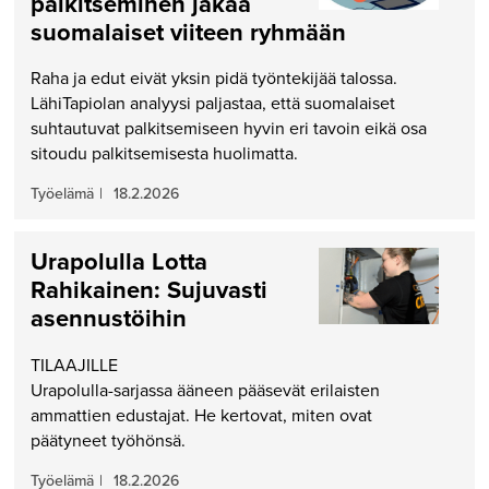
palkitseminen jakaa
suomalaiset viiteen ryhmään
Raha ja edut eivät yksin pidä työntekijää talossa.
LähiTapiolan analyysi paljastaa, että suomalaiset
suhtautuvat palkitsemiseen hyvin eri tavoin eikä osa
sitoudu palkitsemisesta huolimatta.
Työelämä
|
18.2.2026
Urapolulla Lotta
Rahikainen: Sujuvasti
asennustöihin
TILAAJILLE
Urapolulla-sarjassa ääneen pääsevät erilaisten
ammattien edustajat. He kertovat, miten ovat
päätyneet työhönsä.
Työelämä
|
18.2.2026