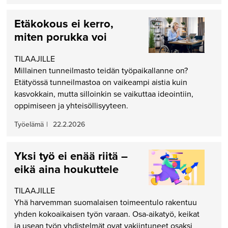
Etäkokous ei kerro,
miten porukka voi
TILAAJILLE
Millainen tunneilmasto teidän työpaikallanne on?
Etätyössä tunneilmastoa on vaikeampi aistia kuin
kasvokkain, mutta silloinkin se vaikuttaa ideointiin,
oppimiseen ja yhteisöllisyyteen.
Työelämä
|
22.2.2026
Yksi työ ei enää riitä –
eikä aina houkuttele
TILAAJILLE
Yhä harvemman suomalaisen toimeentulo rakentuu
yhden kokoaikaisen työn varaan. Osa-aikatyö, keikat
ja usean työn yhdistelmät ovat vakiintuneet osaksi