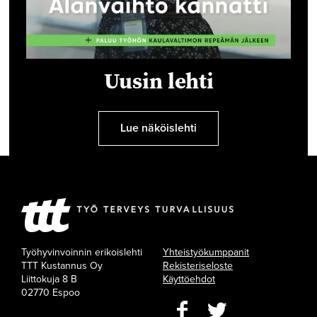
Uusin lehti
Lue näköislehti
Työhyvinvoinnin erikoislehti
Yhteistyökumppanit
TTT Kustannus Oy
Rekisteriseloste
Liittokuja 8 B
Käyttöehdot
02770 Espoo