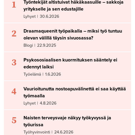
1
Työntekijät altistuivat häkäkaasuille – sakkoja
yritykselle ja sen edustajille
Lyhyet
|
30.6.2026
2
Draamaqueenit työpaikalla – miksi työ tuntuu
olevan välillä täysin sivuosassa?
Blogi
|
22.9.2025
3
Psykososiaalisen kuormituksen sääntely ei
edennyt laiksi
Työelämä
|
1.6.2026
4
Vaurioitunutta nostoapuvälinettä ei saa käyttää
työmaalla
Lyhyet
|
4.8.2026
5
Naisten terveysvaje näkyy työkyvyssä ja
työurissa
Työhyvinvointi
|
24.6.2026