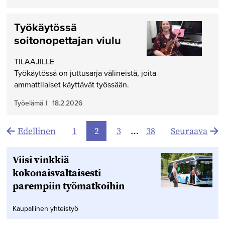
Työkäytössä
soitonopettajan viulu
TILAAJILLE
Työkäytössä on juttusarja välineistä, joita
ammattilaiset käyttävät työssään.
Työelämä
|
18.2.2026
Artikkelien
Edellinen
1
2
3
…
38
Seuraava
sivutus
Viisi vinkkiä
kokonaisvaltaisesti
parempiin työmatkoihin
Kaupallinen yhteistyö