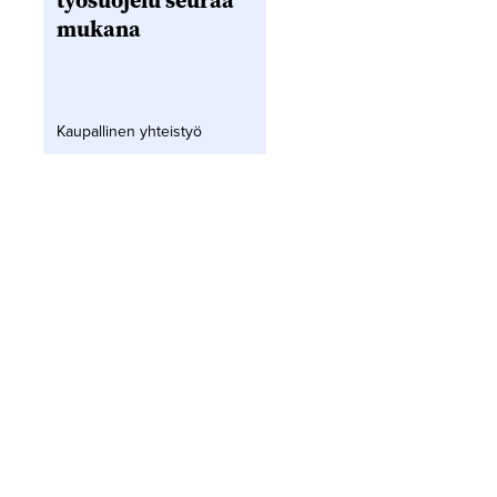
työsuojelu seuraa
mukana
Kaupallinen yhteistyö