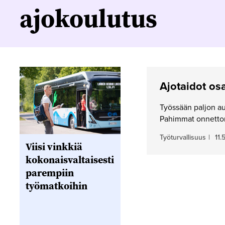
ajokoulutus
Ajotaidot osa
Työssään paljon aut
Pahimmat onnettomu
Työturvallisuus
|
11.
Viisi vinkkiä
kokonaisvaltaisesti
parempiin
työmatkoihin