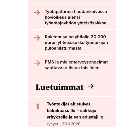
Työtapaturma haudankaivussa –
hovioikeus alensi
työantajayhtiön yhteisösakkoa
Rakennusalan yhtiölle 20 000
euron yhteisösakko työntekijän
putoamisturmasta
PMS ja mielenterveysongelmat
saattavat altistaa toisilleen
Luetuimmat
1
Työntekijät altistuivat
häkäkaasuille – sakkoja
yritykselle ja sen edustajille
Lyhyet
|
30.6.2026