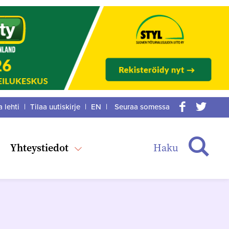
a lehti
|
Tilaa uutiskirje
|
EN
|
Seuraa somessa
acebook
itter
Haku
Yhteystiedot