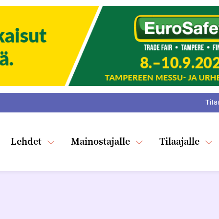
Tila
:
F
Tw
Lehdet
Mainostajalle
Tilaajalle