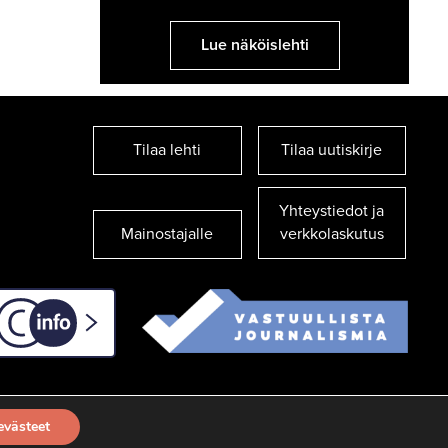
Lue näköislehti
Tilaa lehti
Tilaa uutiskirje
Yhteystiedot ja
Mainostajalle
verkkolaskutus
C-info
evästeet
TILAA UUTISKIRJE