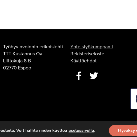
Työhyvinvoinnin erikoislehti
Yhteistyökumppanit
TTT Kustannus Oy
Rekisteriseloste
Liittokuja 8 B
Käyttöehdot
02770 Espoo
steitä. Voit hallita niiden käyttöä
asetussivulla
.
Hyväksy 