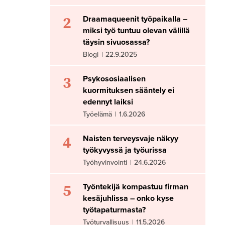
2
Draamaqueenit työpaikalla –
miksi työ tuntuu olevan välillä
täysin sivuosassa?
Blogi
|
22.9.2025
3
Psykososiaalisen
kuormituksen sääntely ei
edennyt laiksi
Työelämä
|
1.6.2026
4
Naisten terveysvaje näkyy
työkyvyssä ja työurissa
Työhyvinvointi
|
24.6.2026
5
Työntekijä kompastuu firman
kesäjuhlissa – onko kyse
työtapaturmasta?
Työturvallisuus
|
11.5.2026