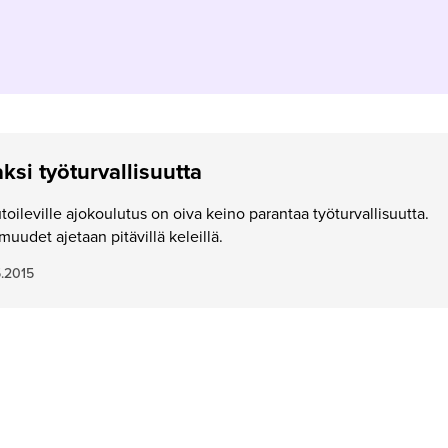
ksi työturvallisuutta
oileville ajokoulutus on oiva keino parantaa työturvallisuutta.
udet ajetaan pitävillä keleillä.
5.2015