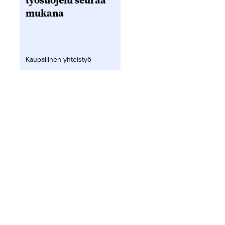
työsuojelu seuraa
mukana
Kaupallinen yhteistyö