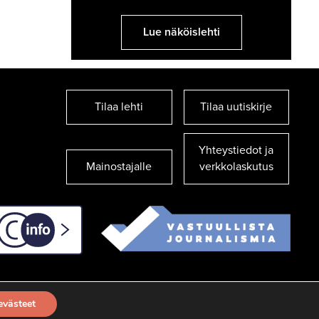
Lue näköislehti
Tilaa lehti
Tilaa uutiskirje
Yhteystiedot ja
Mainostajalle
verkkolaskutus
C-info
evästeet
TILAA UUTISKIRJE