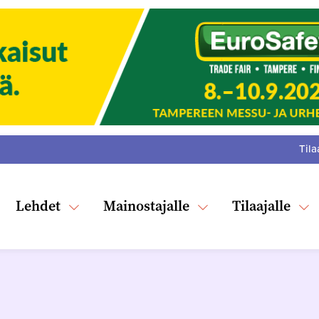
Tila
:
F
Tw
Lehdet
Mainostajalle
Tilaajalle