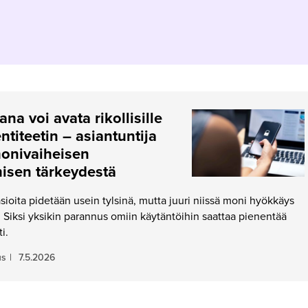
na voi avata rikollisille
ntiteetin – asiantuntija
onivaiheisen
isen tärkeydestä
sioita pidetään usein tylsinä, mutta juuri niissä moni hyökkäys
 Siksi yksikin parannus omiin käytäntöihin saattaa pienentää
i.
us
|
7.5.2026