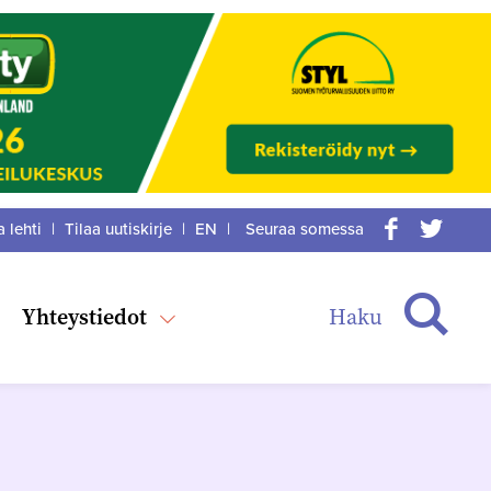
a lehti
|
Tilaa uutiskirje
|
EN
|
Seuraa somessa
acebook
itter
Haku
Yhteystiedot