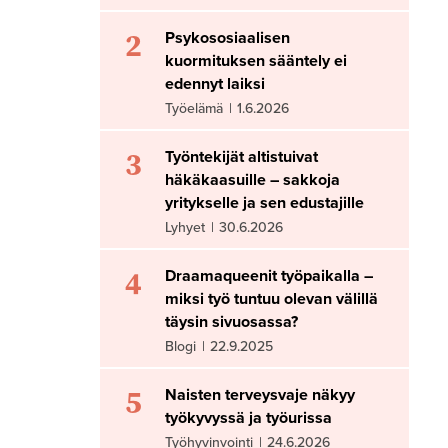
2
Psykososiaalisen
kuormituksen sääntely ei
edennyt laiksi
Työelämä
|
1.6.2026
3
Työntekijät altistuivat
häkäkaasuille – sakkoja
yritykselle ja sen edustajille
Lyhyet
|
30.6.2026
4
Draamaqueenit työpaikalla –
miksi työ tuntuu olevan välillä
täysin sivuosassa?
Blogi
|
22.9.2025
5
Naisten terveysvaje näkyy
työkyvyssä ja työurissa
Työhyvinvointi
|
24.6.2026