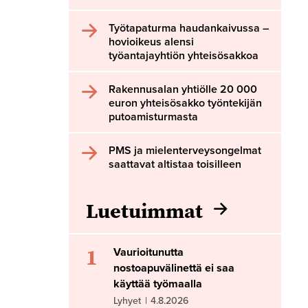
Työtapaturma haudankaivussa –
hovioikeus alensi
työantajayhtiön yhteisösakkoa
Rakennusalan yhtiölle 20 000
euron yhteisösakko työntekijän
putoamisturmasta
PMS ja mielenterveysongelmat
saattavat altistaa toisilleen
Luetuimmat
1
Vaurioitunutta
nostoapuvälinettä ei saa
käyttää työmaalla
Lyhyet
|
4.8.2026