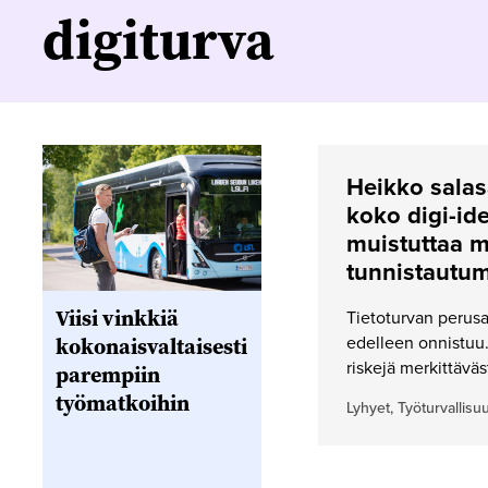
digiturva
Heikko salasa
koko digi-ide
muistuttaa m
tunnistautum
Viisi vinkkiä
Tietoturvan perusa
kokonaisvaltaisesti
edelleen onnistuu.
riskejä merkittäväst
parempiin
työmatkoihin
Lyhyet, Työturvallisu