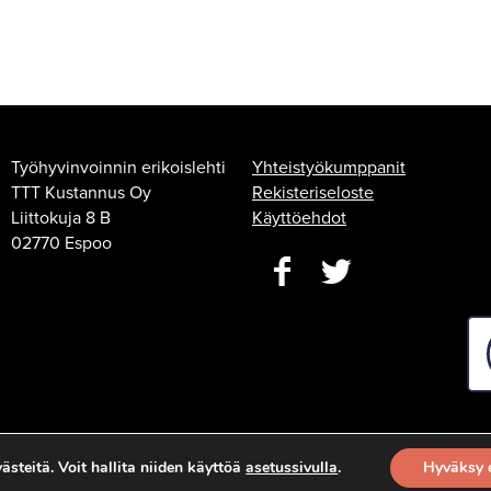
Työhyvinvoinnin erikoislehti
Yhteistyökumppanit
TTT Kustannus Oy
Rekisteriseloste
Liittokuja 8 B
Käyttöehdot
02770 Espoo
steitä. Voit hallita niiden käyttöä
asetussivulla
.
Hyväksy 