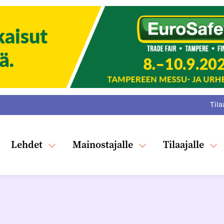
Tila
:
F
Tw
Lehdet
Mainostajalle
Tilaajalle