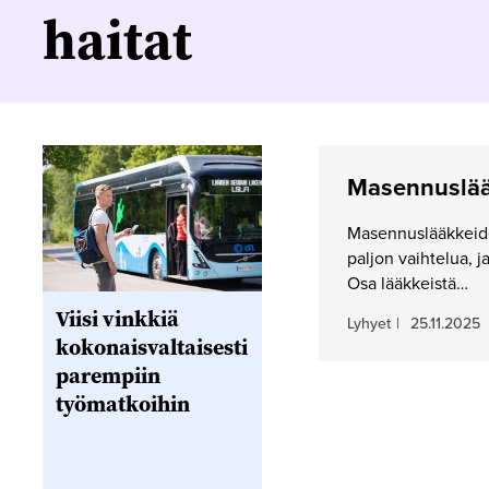
haitat
Masennuslääk
Masennuslääkkeiden
paljon vaihtelua, ja
Osa lääkkeistä…
Viisi vinkkiä
Lyhyet
|
25.11.2025
kokonaisvaltaisesti
parempiin
työmatkoihin