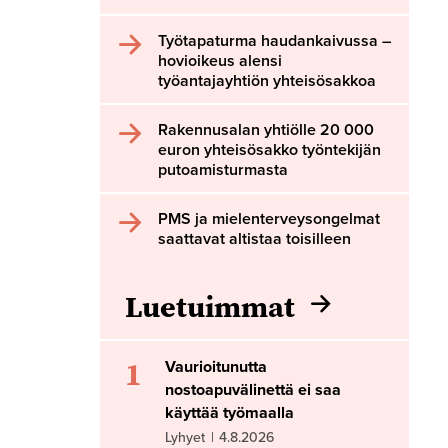
Työtapaturma haudankaivussa –
hovioikeus alensi
työantajayhtiön yhteisösakkoa
Rakennusalan yhtiölle 20 000
euron yhteisösakko työntekijän
putoamisturmasta
PMS ja mielenterveysongelmat
saattavat altistaa toisilleen
Luetuimmat
1
Vaurioitunutta
nostoapuvälinettä ei saa
käyttää työmaalla
Lyhyet
|
4.8.2026