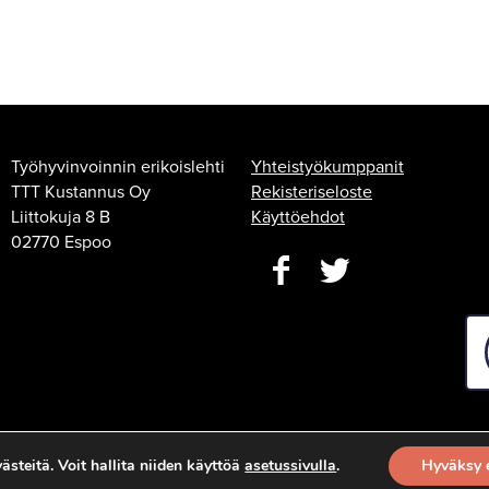
Työhyvinvoinnin erikoislehti
Yhteistyökumppanit
TTT Kustannus Oy
Rekisteriseloste
Liittokuja 8 B
Käyttöehdot
02770 Espoo
steitä. Voit hallita niiden käyttöä
asetussivulla
.
Hyväksy 