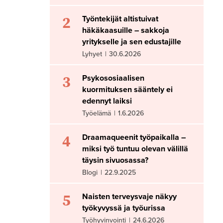
2
Työntekijät altistuivat
häkäkaasuille – sakkoja
yritykselle ja sen edustajille
Lyhyet
|
30.6.2026
3
Psykososiaalisen
kuormituksen sääntely ei
edennyt laiksi
Työelämä
|
1.6.2026
4
Draamaqueenit työpaikalla –
miksi työ tuntuu olevan välillä
täysin sivuosassa?
Blogi
|
22.9.2025
5
Naisten terveysvaje näkyy
työkyvyssä ja työurissa
Työhyvinvointi
|
24.6.2026