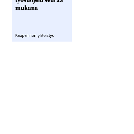
työsuojelu seuraa
mukana
Kaupallinen yhteistyö