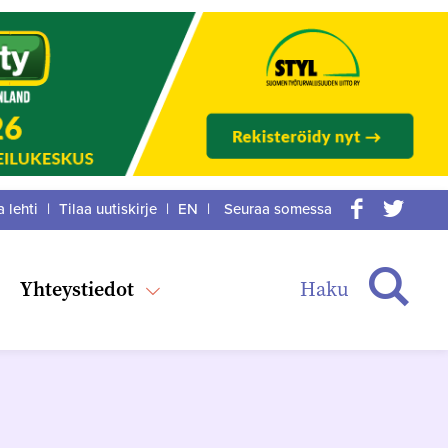
a lehti
|
Tilaa uutiskirje
|
EN
|
Seuraa somessa
acebook
itter
Haku
Yhteystiedot