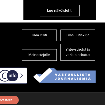
Lue näköislehti
Tilaa lehti
Tilaa uutiskirje
Yhteystiedot ja
Mainostajalle
verkkolaskutus
C-info
evästeet
TILAA UUTISKIRJE