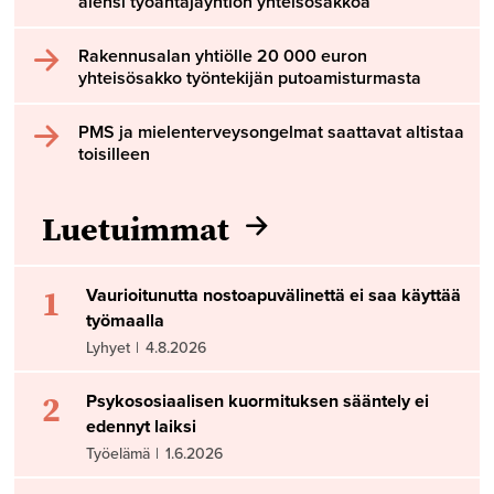
alensi työantajayhtiön yhteisösakkoa
Rakennusalan yhtiölle 20 000 euron
yhteisösakko työntekijän putoamisturmasta
PMS ja mielenterveysongelmat saattavat altistaa
toisilleen
Luetuimmat
1
Vaurioitunutta nostoapuvälinettä ei saa käyttää
työmaalla
Lyhyet
|
4.8.2026
2
Psykososiaalisen kuormituksen sääntely ei
edennyt laiksi
Työelämä
|
1.6.2026