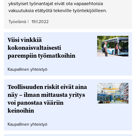
yksityiset työnantajat eivät ota vapaaehtoisia
vakuutuksia etätyötä tekeville työntekijöilleen.
Työelämä
|
19.1.2022
Viisi vinkkiä
kokonaisvaltaisesti
parempiin työmatkoihin
Kaupallinen yhteistyö
Teollisuuden riskit eivät aina
näy – ilman mittausta yritys
voi panostaa vääriin
keinoihin
Kaupallinen yhteistyö