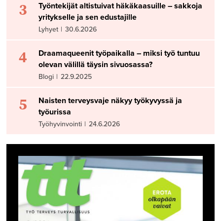
3
Työntekijät altistuivat häkäkaasuille – sakkoja
yritykselle ja sen edustajille
Lyhyet
|
30.6.2026
4
Draamaqueenit työpaikalla – miksi työ tuntuu
olevan välillä täysin sivuosassa?
Blogi
|
22.9.2025
5
Naisten terveysvaje näkyy työkyvyssä ja
työurissa
Työhyvinvointi
|
24.6.2026