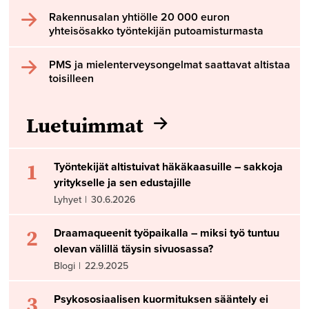
Rakennusalan yhtiölle 20 000 euron
yhteisösakko työntekijän putoamisturmasta
PMS ja mielenterveysongelmat saattavat altistaa
toisilleen
Luetuimmat
1
Työntekijät altistuivat häkäkaasuille – sakkoja
yritykselle ja sen edustajille
Lyhyet
|
30.6.2026
2
Draamaqueenit työpaikalla – miksi työ tuntuu
olevan välillä täysin sivuosassa?
Blogi
|
22.9.2025
3
Psykososiaalisen kuormituksen sääntely ei