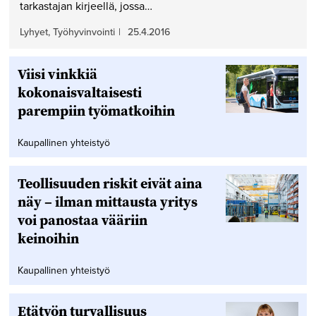
tarkastajan kirjeellä, jossa…
Lyhyet, Työhyvinvointi
|
25.4.2016
Viisi vinkkiä
kokonaisvaltaisesti
parempiin työmatkoihin
Kaupallinen yhteistyö
Teollisuuden riskit eivät aina
näy – ilman mittausta yritys
voi panostaa vääriin
keinoihin
Kaupallinen yhteistyö
Etätyön turvallisuus