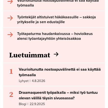
Vaurioitunutta nostoapuvälinettä ei saa käyttää
työmaalla
Työntekijät altistuivat häkäkaasuille – sakkoja
yritykselle ja sen edustajille
Työtapaturma haudankaivussa – hovioikeus
alensi työantajayhtiön yhteisösakkoa
Luetuimmat
1
Vaurioitunutta nostoapuvälinettä ei saa käyttää
työmaalla
Lyhyet
|
4.8.2026
2
Draamaqueenit työpaikalla – miksi työ tuntuu
olevan välillä täysin sivuosassa?
Blogi
|
22.9.2025