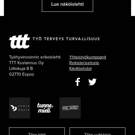
Lue näköislehti
Työhyvinvoinnin erikoislehti
Yhteistyökumppanit
TTT Kustannus Oy
Rekisteriseloste
Liittokuja 8 B
Käyttöehdot
02770 Espoo
Tilaa lehti
Tilaa uutiskirje