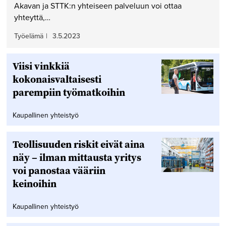
Akavan ja STTK:n yhteiseen palveluun voi ottaa
yhteyttä,…
Työelämä
|
3.5.2023
Viisi vinkkiä
kokonaisvaltaisesti
parempiin työmatkoihin
Kaupallinen yhteistyö
Teollisuuden riskit eivät aina
näy – ilman mittausta yritys
voi panostaa vääriin
keinoihin
Kaupallinen yhteistyö