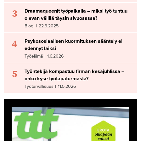
3
Draamaqueenit työpaikalla – miksi työ tuntuu
olevan välillä täysin sivuosassa?
Blogi
|
22.9.2025
4
Psykososiaalisen kuormituksen sääntely ei
edennyt laiksi
Työelämä
|
1.6.2026
5
Työntekijä kompastuu firman kesäjuhlissa –
onko kyse työtapaturmasta?
Työturvallisuus
|
11.5.2026