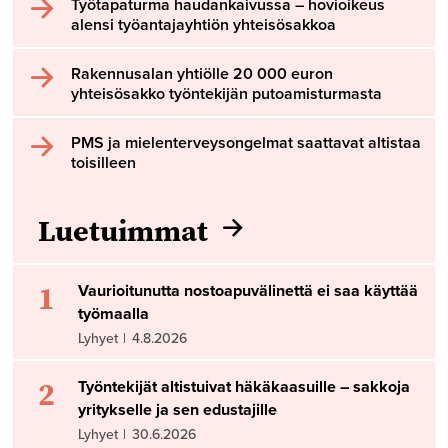
Työtapaturma haudankaivussa – hovioikeus
alensi työantajayhtiön yhteisösakkoa
Rakennusalan yhtiölle 20 000 euron
yhteisösakko työntekijän putoamisturmasta
PMS ja mielenterveysongelmat saattavat altistaa
toisilleen
Luetuimmat
1
Vaurioitunutta nostoapuvälinettä ei saa käyttää
työmaalla
Lyhyet
|
4.8.2026
2
Työntekijät altistuivat häkäkaasuille – sakkoja
yritykselle ja sen edustajille
Lyhyet
|
30.6.2026