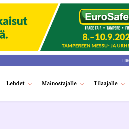
Tila
:
F
Tw
Lehdet
Mainostajalle
Tilaajalle