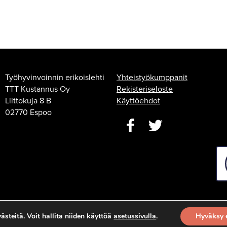
Työhyvinvoinnin erikoislehti
Yhteistyökumppanit
TTT Kustannus Oy
Rekisteriseloste
Liittokuja 8 B
Käyttöehdot
02770 Espoo
steitä. Voit hallita niiden käyttöä
asetussivulla
.
Hyväksy 