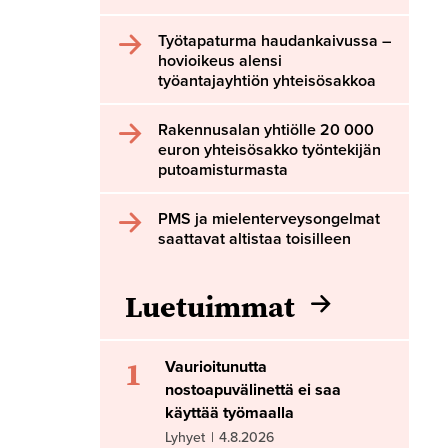
Työtapaturma haudankaivussa –
hovioikeus alensi
työantajayhtiön yhteisösakkoa
Rakennusalan yhtiölle 20 000
euron yhteisösakko työntekijän
putoamisturmasta
PMS ja mielenterveysongelmat
saattavat altistaa toisilleen
Luetuimmat
1
Vaurioitunutta
nostoapuvälinettä ei saa
käyttää työmaalla
Lyhyet
|
4.8.2026