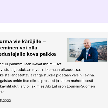
rma vie käräjille –
leminen voi olla
edustajalle kova paikka
ituu pahimmillaan ikävät inhimilliset
n vastuita joudutaan myös ratkomaan oikeudessa.
ksista langetettavia rangaistuksia pidetään varsin lievinä.
gaistus onkin itse oikeusprosessi ja siihen mahdollisesti
äyntikulut, arvioi lakimies Aki Eriksson Lounais-Suomen
sta.
11.2022