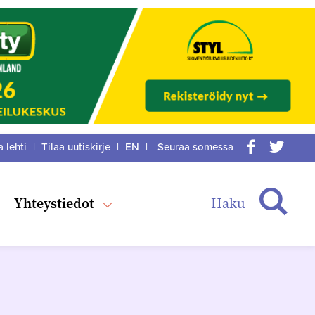
a lehti
|
Tilaa uutiskirje
|
EN
|
Seuraa somessa
acebook
itter
Haku
Yhteystiedot