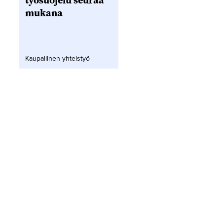
työsuojelu seuraa
mukana
Kaupallinen yhteistyö