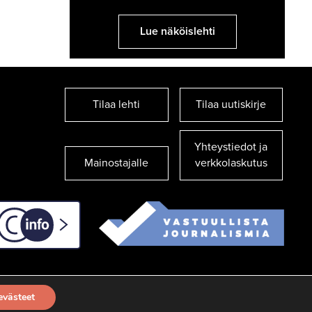
Lue näköislehti
Tilaa lehti
Tilaa uutiskirje
Yhteystiedot ja
Mainostajalle
verkkolaskutus
C-info
evästeet
TILAA UUTISKIRJE