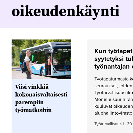
oikeudenkäynti
Kun työtapatu
syytetyksi tu
työnantajan 
Työtapaturmasta ko
Viisi vinkkiä
seuraukset, joide
Työturvallisuusriko
kokonaisvaltaisesti
Monelle suurin ran
parempiin
kuuluvat oikeudenk
työmatkoihin
aluehallintovirasto
Työturvallisuus
|
30.