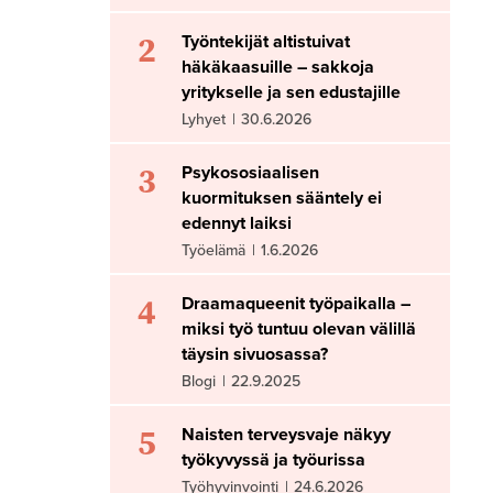
2
Työntekijät altistuivat
häkäkaasuille – sakkoja
yritykselle ja sen edustajille
Lyhyet
|
30.6.2026
3
Psykososiaalisen
kuormituksen sääntely ei
edennyt laiksi
Työelämä
|
1.6.2026
4
Draamaqueenit työpaikalla –
miksi työ tuntuu olevan välillä
täysin sivuosassa?
Blogi
|
22.9.2025
5
Naisten terveysvaje näkyy
työkyvyssä ja työurissa
Työhyvinvointi
|
24.6.2026