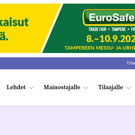
Tila
:
F
Tw
Lehdet
Mainostajalle
Tilaajalle