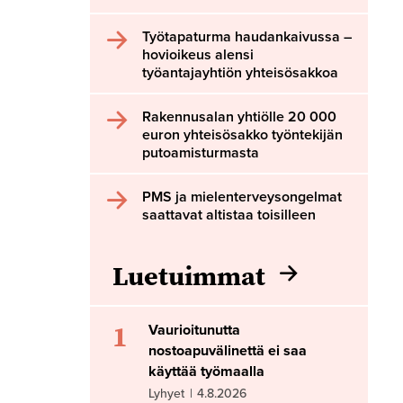
Työtapaturma haudankaivussa –
hovioikeus alensi
työantajayhtiön yhteisösakkoa
Rakennusalan yhtiölle 20 000
euron yhteisösakko työntekijän
putoamisturmasta
PMS ja mielenterveysongelmat
saattavat altistaa toisilleen
Luetuimmat
1
Vaurioitunutta
nostoapuvälinettä ei saa
käyttää työmaalla
Lyhyet
|
4.8.2026