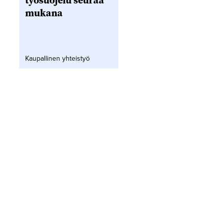
työsuojelu seuraa
mukana
Kaupallinen yhteistyö