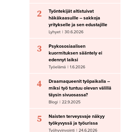
2
Työntekijät altistuivat
häkäkaasuille – sakkoja
yritykselle ja sen edustajille
Lyhyet
|
30.6.2026
3
Psykososiaalisen
kuormituksen sääntely ei
edennyt laiksi
Työelämä
|
1.6.2026
4
Draamaqueenit työpaikalla –
miksi työ tuntuu olevan välillä
täysin sivuosassa?
Blogi
|
22.9.2025
5
Naisten terveysvaje näkyy
työkyvyssä ja työurissa
Työhyvinvointi
|
24.6.2026