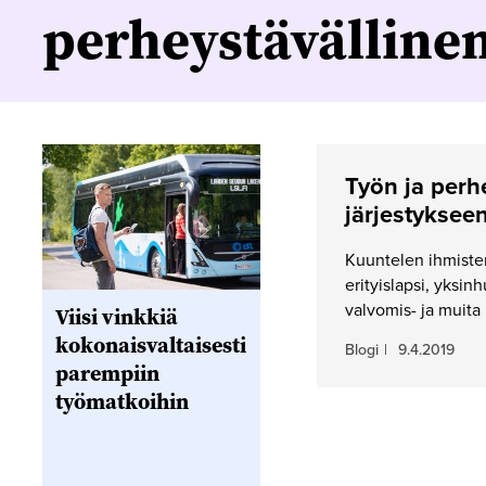
perheystävälline
Työn ja perh
järjestyksee
Kuuntelen ihmisten
erityislapsi, yksin
valvomis- ja muita
Viisi vinkkiä
kokonaisvaltaisesti
Blogi
|
9.4.2019
parempiin
työmatkoihin