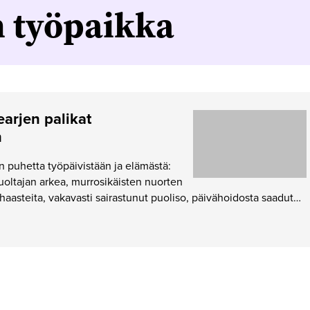
n työpaikka
earjen palikat
n
 puhetta työpäivistään ja elämästä:
huoltajan arkea, murrosikäisten nuorten
 haasteita, vakavasti sairastunut puoliso, päivähoidosta saadut…