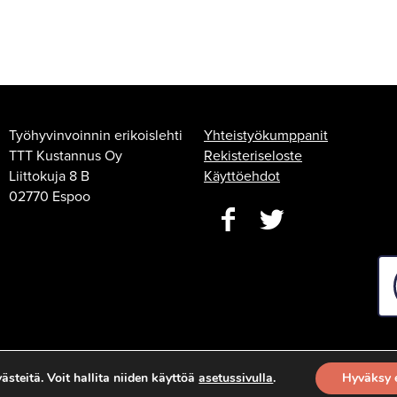
Työhyvinvoinnin erikoislehti
Yhteistyökumppanit
TTT Kustannus Oy
Rekisteriseloste
Liittokuja 8 B
Käyttöehdot
02770 Espoo
steitä. Voit hallita niiden käyttöä
asetussivulla
.
Hyväksy 