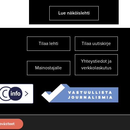
Lue näköislehti
Tilaa lehti
Tilaa uutiskirje
Yhteystiedot ja
Mainostajalle
verkkolaskutus
C-info
evästeet
TILAA UUTISKIRJE