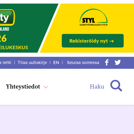
a lehti
|
Tilaa uutiskirje
|
EN
|
Seuraa somessa
acebook
itter
Haku
Yhteystiedot