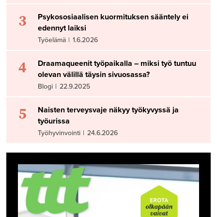
3
Psykososiaalisen kuormituksen sääntely ei
edennyt laiksi
Työelämä
|
1.6.2026
4
Draamaqueenit työpaikalla – miksi työ tuntuu
olevan välillä täysin sivuosassa?
Blogi
|
22.9.2025
5
Naisten terveysvaje näkyy työkyvyssä ja
työurissa
Työhyvinvointi
|
24.6.2026