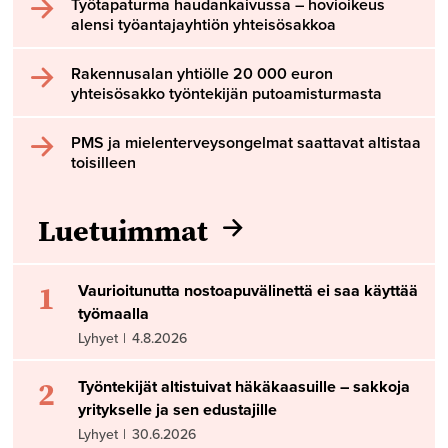
Työtapaturma haudankaivussa – hovioikeus
alensi työantajayhtiön yhteisösakkoa
Rakennusalan yhtiölle 20 000 euron
yhteisösakko työntekijän putoamisturmasta
PMS ja mielenterveysongelmat saattavat altistaa
toisilleen
Luetuimmat
1
Vaurioitunutta nostoapuvälinettä ei saa käyttää
työmaalla
Lyhyet
|
4.8.2026
2
Työntekijät altistuivat häkäkaasuille – sakkoja
yritykselle ja sen edustajille
Lyhyet
|
30.6.2026