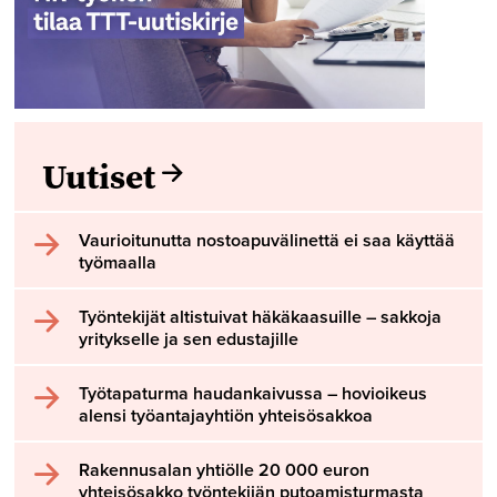
Uutiset
Vaurioitunutta nostoapuvälinettä ei saa käyttää
työmaalla
Työntekijät altistuivat häkäkaasuille – sakkoja
yritykselle ja sen edustajille
Työtapaturma haudankaivussa – hovioikeus
alensi työantajayhtiön yhteisösakkoa
Rakennusalan yhtiölle 20 000 euron
yhteisösakko työntekijän putoamisturmasta