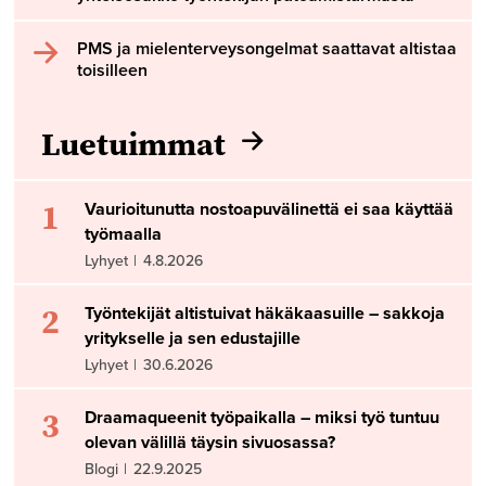
PMS ja mielenterveysongelmat saattavat altistaa
toisilleen
Luetuimmat
1
Vaurioitunutta nostoapuvälinettä ei saa käyttää
työmaalla
Lyhyet
|
4.8.2026
2
Työntekijät altistuivat häkäkaasuille – sakkoja
yritykselle ja sen edustajille
Lyhyet
|
30.6.2026
3
Draamaqueenit työpaikalla – miksi työ tuntuu
olevan välillä täysin sivuosassa?
Blogi
|
22.9.2025