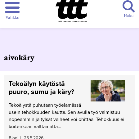
Haku
Valikko
aivokäry
Tekoälyn käytöstä
puuro, sumu ja käry?
Tekoälystä puhutaan työelämässä
usein tehokkuuden kautta. Sen avulla työ valmistuu
nopeammin ja tylsät vaiheet voi ohittaa. Tehokkuus ei
kuitenkaan välttämättä…
Blogi
|
25.5.2026