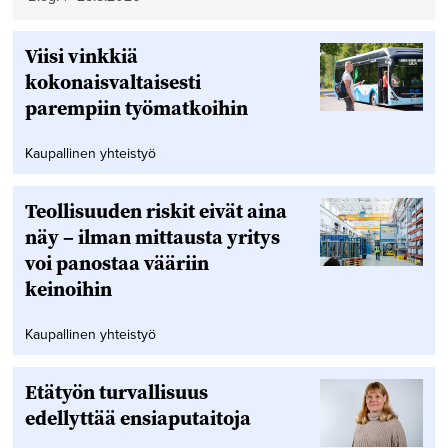
Viisi vinkkiä
kokonaisvaltaisesti
parempiin työmatkoihin
Kaupallinen yhteistyö
Teollisuuden riskit eivät aina
näy – ilman mittausta yritys
voi panostaa vääriin
keinoihin
Kaupallinen yhteistyö
Etätyön turvallisuus
edellyttää ensiaputaitoja