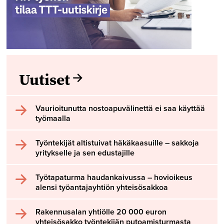
Uutiset
Vaurioitunutta nostoapuvälinettä ei saa käyttää
työmaalla
Työntekijät altistuivat häkäkaasuille – sakkoja
yritykselle ja sen edustajille
Työtapaturma haudankaivussa – hovioikeus
alensi työantajayhtiön yhteisösakkoa
Rakennusalan yhtiölle 20 000 euron
yhteisösakko työntekijän putoamisturmasta