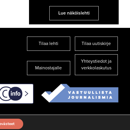
Lue näköislehti
Tilaa lehti
Tilaa uutiskirje
Yhteystiedot ja
Mainostajalle
verkkolaskutus
C-info
evästeet
TILAA UUTISKIRJE