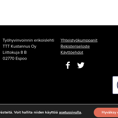
Työhyvinvoinnin erikoislehti
Yhteistyökumppanit
TTT Kustannus Oy
Rekisteriseloste
Liittokuja 8 B
Käyttöehdot
02770 Espoo
steitä. Voit hallita niiden käyttöä
asetussivulla
.
Hyväksy 