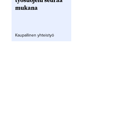
työsuojelu seuraa
mukana
Kaupallinen yhteistyö