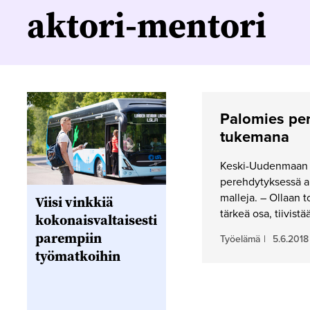
aktori-mentori
Palomies per
tukemana
Keski-Uudenmaan p
perehdytyksessä ak
malleja. – Ollaan 
Viisi vinkkiä
tärkeä osa, tiivist
kokonaisvaltaisesti
parempiin
Työelämä
|
5.6.2018
työmatkoihin