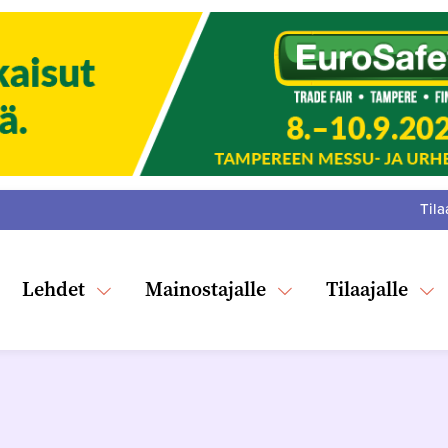
Tila
:
F
Tw
Lehdet
Mainostajalle
Tilaajalle