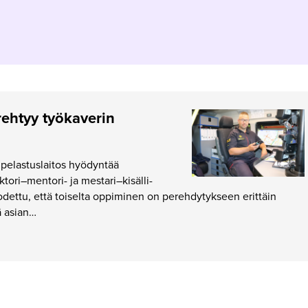
ehtyy työkaverin
elastuslaitos hyödyntää
tori–mentori- ja mestari–kisälli-
todettu, että toiselta oppiminen on perehdytykseen erittäin
ää asian…