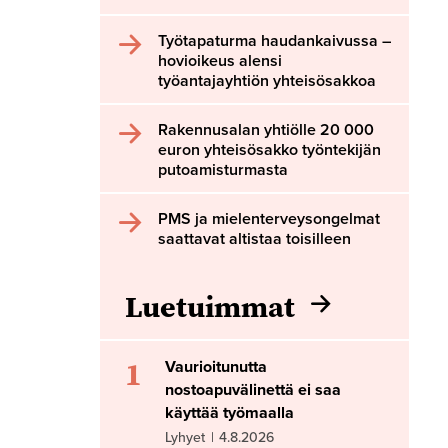
Työtapaturma haudankaivussa –
hovioikeus alensi
työantajayhtiön yhteisösakkoa
Rakennusalan yhtiölle 20 000
euron yhteisösakko työntekijän
putoamisturmasta
PMS ja mielenterveysongelmat
saattavat altistaa toisilleen
Luetuimmat
1
Vaurioitunutta
nostoapuvälinettä ei saa
käyttää työmaalla
Lyhyet
|
4.8.2026