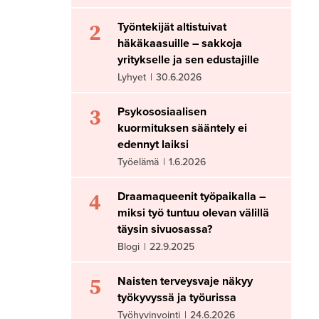
2
Työntekijät altistuivat
häkäkaasuille – sakkoja
yritykselle ja sen edustajille
Lyhyet
|
30.6.2026
3
Psykososiaalisen
kuormituksen sääntely ei
edennyt laiksi
Työelämä
|
1.6.2026
4
Draamaqueenit työpaikalla –
miksi työ tuntuu olevan välillä
täysin sivuosassa?
Blogi
|
22.9.2025
5
Naisten terveysvaje näkyy
työkyvyssä ja työurissa
Työhyvinvointi
|
24.6.2026