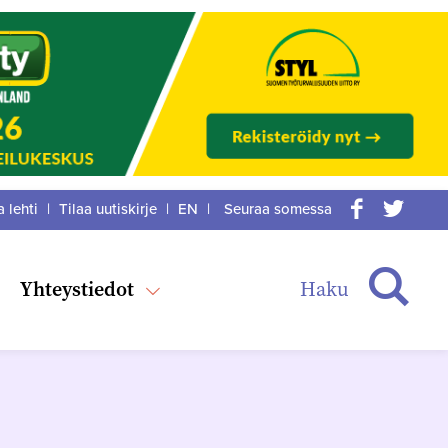
a lehti
|
Tilaa uutiskirje
|
EN
|
Seuraa somessa
acebook
itter
Haku
Yhteystiedot