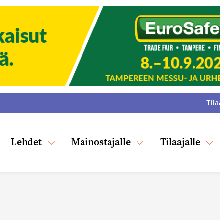
Tila
:
F
Tw
Lehdet
Mainostajalle
Tilaajalle