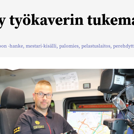
y työkaverin tuke
oon -hanke
,
mestari-kisälli
,
palomies
,
pelastuslaitos
,
perehdyt