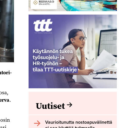
tori-
osa,
erva
.
Uutiset
 osin
Vaurioitunutta nostoapuvälinettä
usi
ei saa käyttää työmaalla