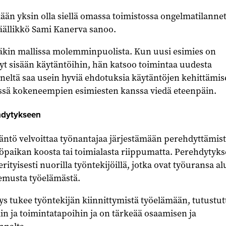
kään yksin olla siellä omassa toimistossa ongelmatilannet
äällikkö Sami Kanerva sanoo.
kin mallissa molemminpuolista. Kun uusi esimies on
yt sisään käytäntöihin, hän katsoo toimintaa uudesta
eltä saa usein hyviä ehdotuksia käytäntöjen kehittämis
ssä kokeneempien esimiesten kanssa viedä eteenpäin.
ehdytykseen
ntö velvoittaa työnantajaa järjestämään perehdyttämist
öpaikan koosta tai toimialasta riippumatta. Perehdytyk
ityisesti nuorilla työntekijöillä, jotka ovat työuransa al
kemusta työelämästä.
s tukee työntekijän kiinnittymistä työelämään, tutustut
in ja toimintatapoihin ja on tärkeää osaamisen ja