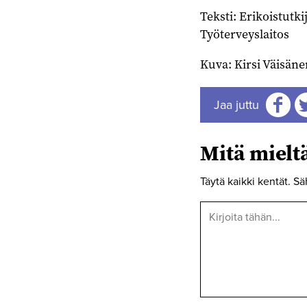
Teksti: Erikoistutk
Työterveyslaitos
Kuva: Kirsi Väisäne
Jaa juttu
Jaa
J
Mitä miel
Täytä kaikki kentät. Sä