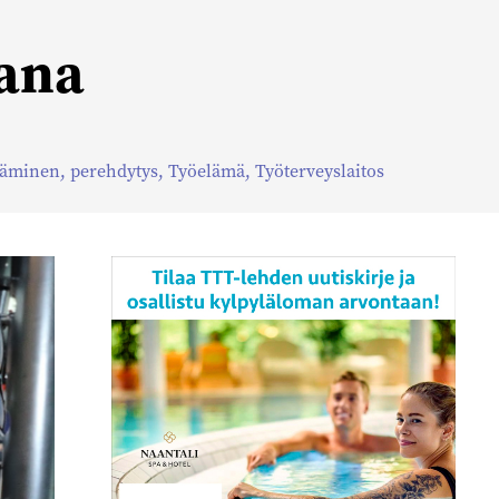
mana
täminen
,
perehdytys
,
Työelämä
,
Työterveyslaitos