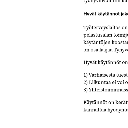
työhyvinvoinnin ka
Hyvät käytännöt ja
Työterveyslaitos on
pelastusalan toimij
käytäntöjen koosta
on osa laajaa Tyhy
Hyvät käytännöt on
1) Varhaisesta tues
2) Liikuntaa ei voi 
3) Yhteistoiminnas
Käytännöt on kerät
kannattaa hyödyntä