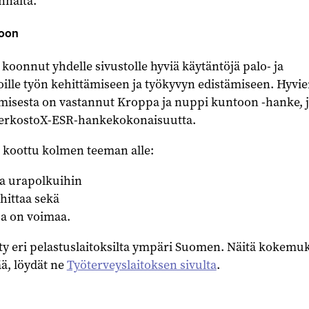
nnalta.
koon
 koonnut yhdelle sivustolle hyviä käytäntöjä palo- ja
oille työn kehittämiseen ja työkyvyn edistämiseen. Hyvi
misesta on vastannut Kroppa ja nuppi kuntoon -hanke, 
verkostoX-ESR-hankekokonaisuutta.
 koottu kolmen teeman alle:
ta urapolkuihin
ohittaa sekä
sa on voimaa.
ty eri pelastuslaitoksilta ympäri Suomen. Näitä kokemuk
ä, löydät ne
Työterveyslaitoksen sivulta
.