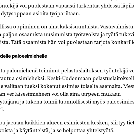
yöntekijä voi puolestaan vapaasti tarkentaa yhdessä läpik
hdytysoppaan asioita työpariltaan.
lissa oppiminen on aina kaksisuuntaista. Vastavalmistu
la paljon osaamista uusimmista työtavoista ja työtä tukev
ista. Tätä osaamista hän voi puolestaan tarjota konkarill
delle paloesimiehelle
tta palomiehenä toiminut pelastuslaitoksen työntekijä vo
tautua esimieheksi. Keski-Uudenmaan pelastuslaitoksel
le valitaan tueksi kokenut esimies toiselta asemalta. Mes
aan vertaisesimieheen voi olla aina tarpeen mukaan
ttäjänä ja tukena toimii luonnollisesti myös paloesimie
i.
a jaetaan kaikkien alueen esimiesten kesken, siirtyy tie
sta ja käytänteistä, ja se helpottaa yhteistyötä.