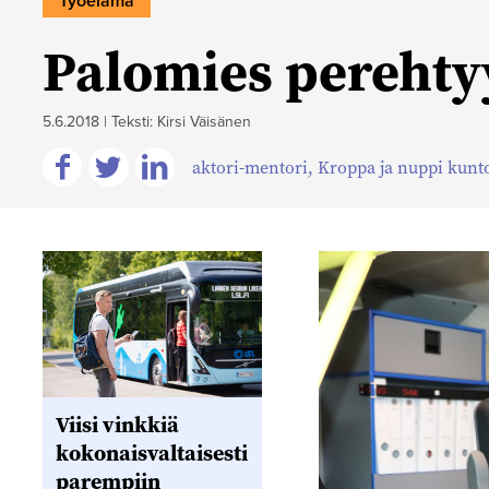
Työelämä
Palomies perehty
5.6.2018
|
Teksti: Kirsi Väisänen
aktori-mentori
,
Kroppa ja nuppi kunt
Jaa
Jaa
Jaa
Facebookissa
Twitterissä
Linkedinissä
Viisi vinkkiä
kokonaisvaltaisesti
parempiin