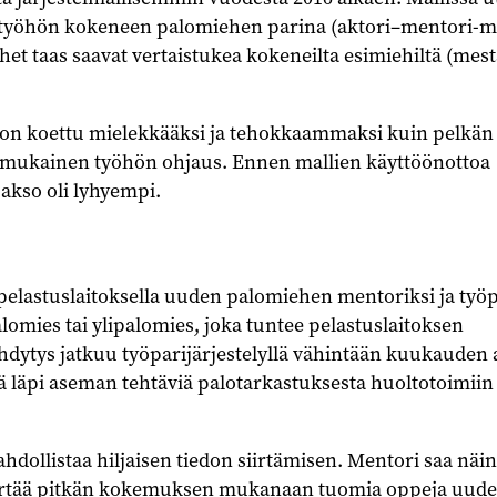
työhön kokeneen palomiehen parina (aktori–mentori-mal
et taas saavat vertaistukea kokeneilta esimiehiltä (mest
on koettu mielekkääksi ja tehokkaammaksi kuin pelkän
mukainen työhön ohjaus. Ennen mallien käyttöönottoa
jakso oli lyhyempi.
lastuslaitoksella uuden palomiehen mentoriksi ja työp
lomies tai ylipalomies, joka tuntee pelastuslaitoksen
hdytys jatkuu työparijärjestelyllä vähintään kuukauden 
ä läpi aseman tehtäviä palotarkastuksesta huoltotoimiin
dollistaa hiljaisen tiedon siirtämisen. Mentori saa näin
irtää pitkän kokemuksen mukanaan tuomia oppeja uude