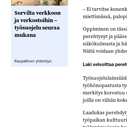
– Ei tarvitse kenen
Sorvilta verkkoon
miettimässä, palop
ja verkostoihin –
työsuojelu seuraa
Oppiminen on tässä
mukana
perehtynyt ja pääss
näkökulmasta ja hän
Näitä voidaan yhde
Kaupallinen yhteistyö
Laki velvoittaa per
Työsuojelulainsäädä
työhönopastusta ty
merkitys korostuu er
joilla on vähän ko
Laadukas perehdyty
työpaikan kulttuuri