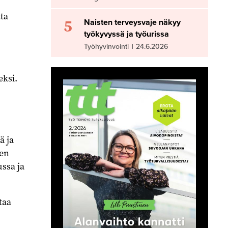
ta
5
Naisten terveysvaje näkyy
työkyvyssä ja työurissa
Työhyvinvointi
|
24.6.2026
eksi.
ä ja
sen
ussa ja
taa