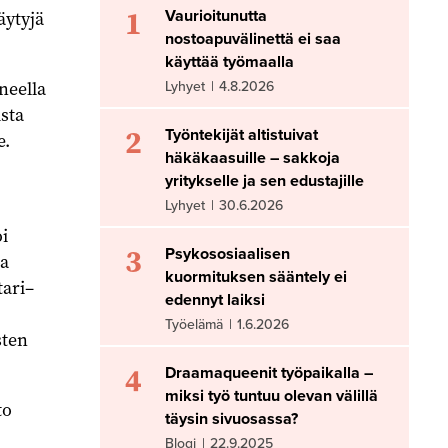
1
Vaurioitunutta
äytyjä
nostoapuvälinettä ei saa
käyttää työmaalla
neella
Lyhyet
|
4.8.2026
ista
2
Työntekijät altistuivat
e.
häkäkaasuille – sakkoja
yritykselle ja sen edustajille
Lyhyet
|
30.6.2026
i
3
Psykososiaalisen
la
kuormituksen sääntely ei
tari–
edennyt laiksi
Työelämä
|
1.6.2026
sten
4
Draamaqueenit työpaikalla –
miksi työ tuntuu olevan välillä
to
täysin sivuosassa?
Blogi
|
22.9.2025