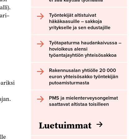
li).
ari–
Työntekijät altistuivat
häkäkaasuille – sakkoja
yritykselle ja sen edustajille
Työtapaturma haudankaivussa –
hovioikeus alensi
työantajayhtiön yhteisösakkoa
Rakennusalan yhtiölle 20 000
euron yhteisösakko työntekijän
ariksi
putoamisturmasta
PMS ja mielenterveysongelmat
ajan.
saattavat altistaa toisilleen
Luetuimmat
lle