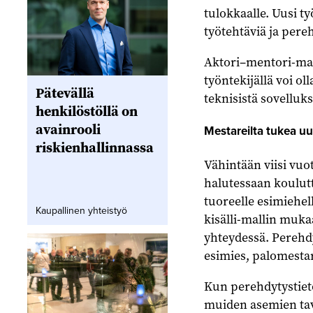
tulokkaalle. Uusi t
työtehtäviä ja pere
Aktori–mentori-mal
työntekijällä voi ol
Pätevällä
teknisistä sovelluks
henkilöstöllä on
avainrooli
Mestareilta tukea uu
riskienhallinnassa
Vähintään viisi vuo
halutessaan koulut
tuoreelle esimiehel
Kaupallinen yhteistyö
kisälli-mallin muk
yhteydessä. Perehdy
esimies, palomestar
Kun perehdytystieto
muiden asemien tavoi