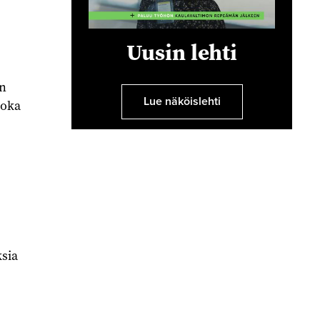
Uusin lehti
en
Lue näköislehti
joka
sia