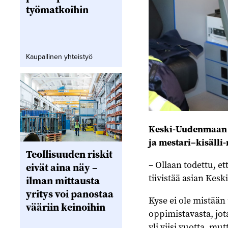
työmatkoihin
Kaupallinen yhteistyö
Keski-Uudenmaan p
ja mestari–kisälli-
Teollisuuden riskit
– Ollaan todettu, e
eivät aina näy –
tiivistää asian Kes
ilman mittausta
yritys voi panostaa
Kyse ei ole mistää
vääriin keinoihin
oppimistavasta, jot
yli viisi vuotta, m