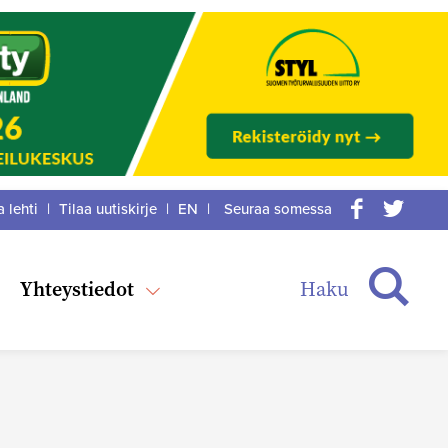
a lehti
|
Tilaa uutiskirje
|
EN
|
Seuraa somessa
acebook
itter
Haku
Yhteystiedot