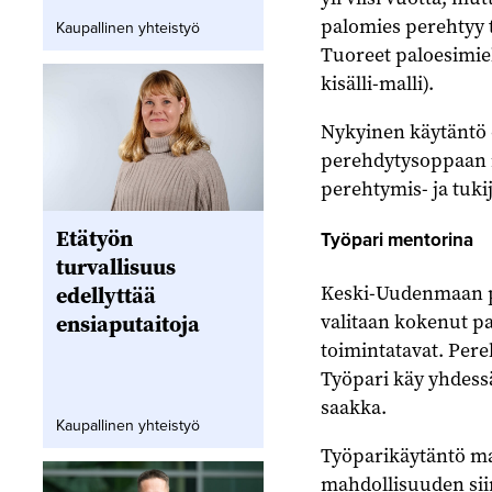
palomies perehtyy 
Kaupallinen yhteistyö
Tuoreet paloesimieh
kisälli-malli).
Nykyinen käytäntö 
perehdytysoppaan 
perehtymis- ja tuki
Etätyön
Työpari mentorina
turvallisuus
Keski-Uudenmaan pe
edellyttää
valitaan kokenut pa
ensiaputaitoja
toimintatavat. Pere
Työpari käy yhdess
saakka.
Kaupallinen yhteistyö
Työparikäytäntö mah
mahdollisuuden si