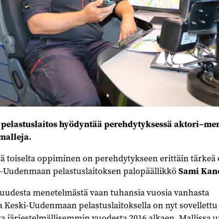
elastuslaitos hyödyntää perehdytyksessä aktori–men
malleja.
ttä toiselta oppiminen on perehdytykseen erittäin tärkeä 
ki-Uudenmaan pelastuslaitoksen palopäällikkö
Sami Kan
n uudesta menetelmästä vaan tuhansia vuosia vanhasta
a Keski-Uudenmaan pelastuslaitoksella on nyt sovellettu
utta järjestelmällisemmin vuodesta 2016 alkaen. Mallissa u