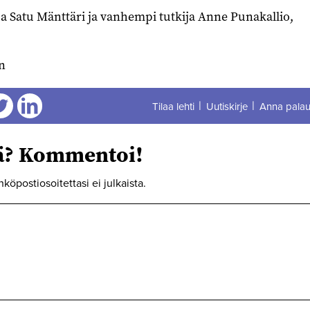
ija Satu Mänttäri ja vanhempi tutkija Anne Punakallio,
n
Tilaa lehti
Uutiskirje
Anna palau
aa
Jaa
tä? Kommentoi!
hköpostiosoitettasi ei julkaista.