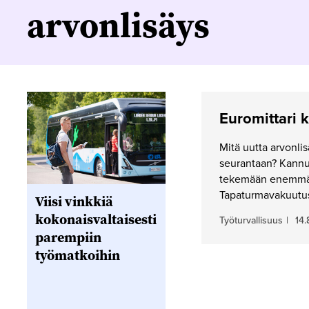
arvonlisäys
Euromittari 
Mitä uutta arvonli
seurantaan? Kannu
tekemään enemmän
Tapaturmavakuutus
Viisi vinkkiä
kokonaisvaltaisesti
Työturvallisuus
|
14.
parempiin
työmatkoihin