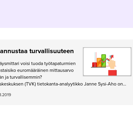
kannustaa turvallisuuteen
säysmittari voisi tuoda työtapaturmien
staisiko euromääräinen mittausarvo
 ja turvallisemmin?
keskuksen (TVK) tietokanta-analyytikko Janne Sysi-Aho on…
8.2019