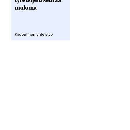
työsuojelu seuraa
mukana
Kaupallinen yhteistyö