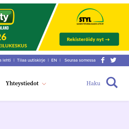
a lehti
|
Tilaa uutiskirje
|
EN
|
Seuraa somessa
acebook
itter
Haku
Yhteystiedot