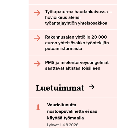
Työtapaturma haudankaivussa –
hovioikeus alensi
työantajayhtiön yhteisösakkoa
Rakennusalan yhtiölle 20 000
euron yhteisösakko työntekijän
putoamisturmasta
PMS ja mielenterveysongelmat
saattavat altistaa toisilleen
Luetuimmat
1
Vaurioitunutta
nostoapuvälinettä ei saa
käyttää työmaalla
Lyhyet
|
4.8.2026