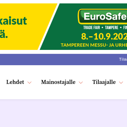
Tila
:
F
Tw
Lehdet
Mainostajalle
Tilaajalle