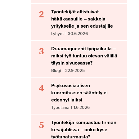
2
Työntekijät altistuivat
häkäkaasuille – sakkoja
yritykselle ja sen edustajille
Lyhyet
|
30.6.2026
3
Draamaqueenit työpaikalla –
miksi työ tuntuu olevan välillä
täysin sivuosassa?
Blogi
|
22.9.2025
4
Psykososiaalisen
kuormituksen sääntely ei
edennyt laiksi
Työelämä
|
1.6.2026
5
Työntekijä kompastuu firman
kesäjuhlissa – onko kyse
työtapaturmasta?