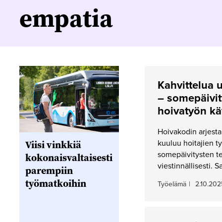
empatia
Kahvittelua 
– somepäivit
hoivatyön kä
Hoivakodin arjesta
Viisi vinkkiä
kuuluu hoitajien 
somepäivitysten te
kokonaisvaltaisesti
viestinnällisesti. 
parempiin
työmatkoihin
Työelämä
|
2.10.202