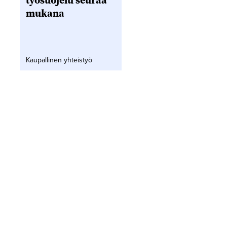
työsuojelu seuraa
mukana
Kaupallinen yhteistyö