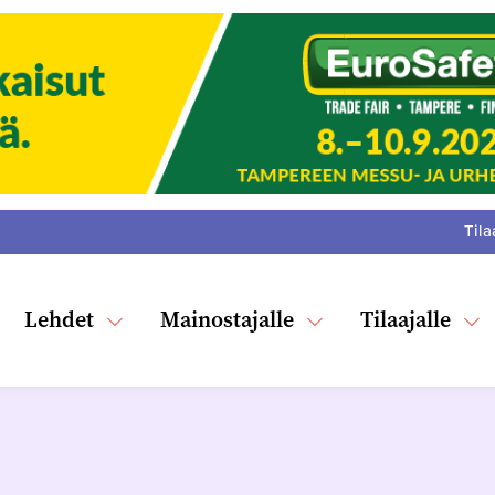
Tila
:
F
Tw
Lehdet
Mainostajalle
Tilaajalle