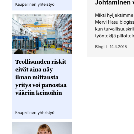
Johtaminen v
Kaupallinen yhteistyö
Miksi hyljeksimme
Mervi Hasu blogis
kun turvallisuuskri
työntekijä piilotte
Blogi
|
14.4.2015
Teollisuuden riskit
eivät aina näy –
ilman mittausta
yritys voi panostaa
vääriin keinoihin
Kaupallinen yhteistyö