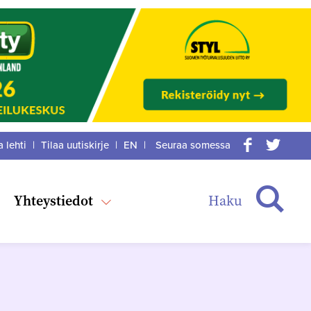
a lehti
|
Tilaa uutiskirje
|
EN
|
Seuraa somessa
acebook
itter
Haku
Yhteystiedot