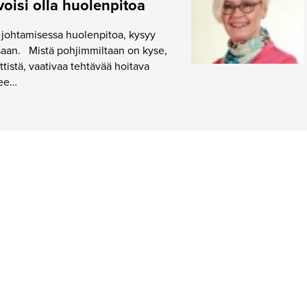
oisi olla huolenpitoa
 johtamisessa huolenpitoa, kysyy
saan. Mistä pohjimmiltaan on kyse,
ittistä, vaativaa tehtävää hoitava
lee…