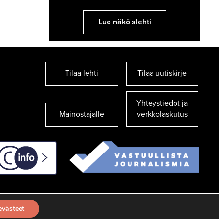
Lue näköislehti
Tilaa lehti
Tilaa uutiskirje
Yhteystiedot ja
Mainostajalle
verkkolaskutus
C-info
evästeet
TILAA UUTISKIRJE