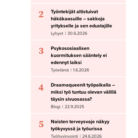
2
Työntekijät altistuivat
häkäkaasuille – sakkoja
yritykselle ja sen edustajille
Lyhyet
|
30.6.2026
3
Psykososiaalisen
kuormituksen sääntely ei
edennyt laiksi
Työelämä
|
1.6.2026
4
Draamaqueenit työpaikalla –
miksi työ tuntuu olevan välillä
täysin sivuosassa?
Blogi
|
22.9.2025
5
Naisten terveysvaje näkyy
työkyvyssä ja työurissa
Työhyvinvointi
|
24.6.2026