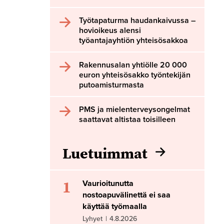
Työtapaturma haudankaivussa –
hovioikeus alensi
työantajayhtiön yhteisösakkoa
Rakennusalan yhtiölle 20 000
euron yhteisösakko työntekijän
putoamisturmasta
PMS ja mielenterveysongelmat
saattavat altistaa toisilleen
Luetuimmat
1
Vaurioitunutta
nostoapuvälinettä ei saa
käyttää työmaalla
Lyhyet
|
4.8.2026