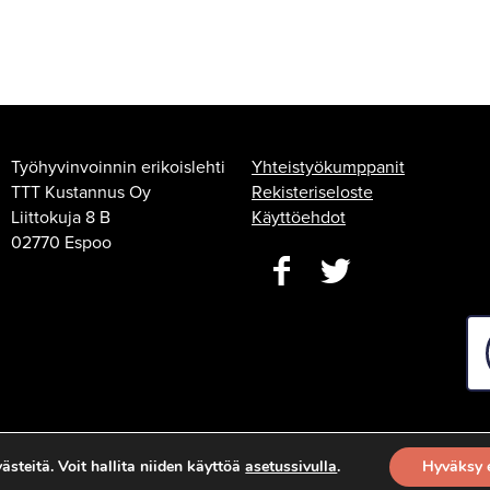
Työhyvinvoinnin erikoislehti
Yhteistyökumppanit
TTT Kustannus Oy
Rekisteriseloste
Liittokuja 8 B
Käyttöehdot
02770 Espoo
steitä. Voit hallita niiden käyttöä
asetussivulla
.
Hyväksy 