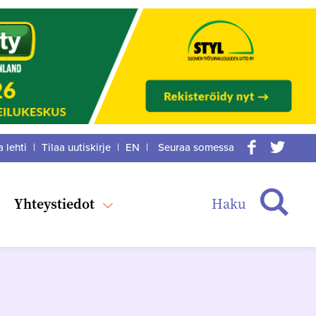
a lehti
|
Tilaa uutiskirje
|
EN
|
Seuraa somessa
acebook
itter
Haku
Yhteystiedot