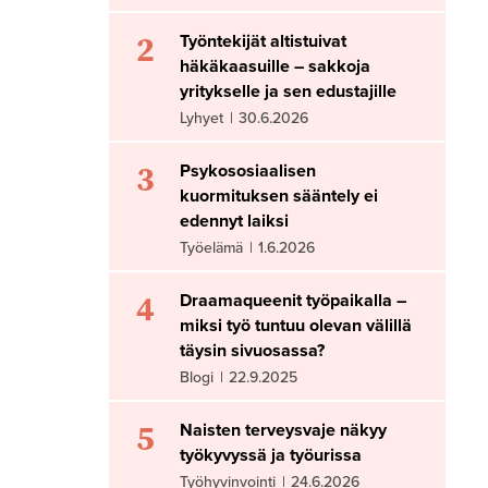
2
Työntekijät altistuivat
häkäkaasuille – sakkoja
yritykselle ja sen edustajille
Lyhyet
|
30.6.2026
3
Psykososiaalisen
kuormituksen sääntely ei
edennyt laiksi
Työelämä
|
1.6.2026
4
Draamaqueenit työpaikalla –
miksi työ tuntuu olevan välillä
täysin sivuosassa?
Blogi
|
22.9.2025
5
Naisten terveysvaje näkyy
työkyvyssä ja työurissa
Työhyvinvointi
|
24.6.2026