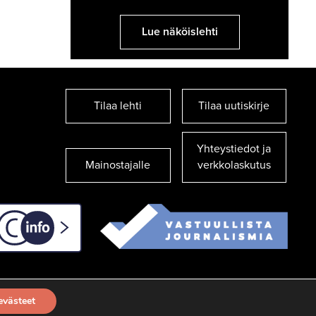
Lue näköislehti
Tilaa lehti
Tilaa uutiskirje
Yhteystiedot ja
Mainostajalle
verkkolaskutus
C-info
evästeet
TILAA UUTISKIRJE