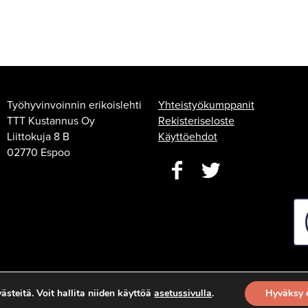
Työhyvinvoinnin erikoislehti
Yhteistyökumppanit
TTT Kustannus Oy
Rekisteriseloste
Liittokuja 8 B
Käyttöehdot
02770 Espoo
steitä. Voit hallita niiden käyttöä
asetussivulla
.
Hyväksy 