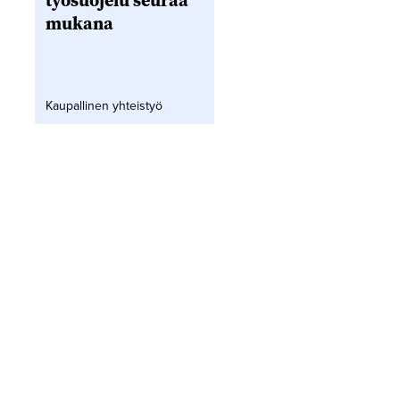
työsuojelu seuraa
mukana
Kaupallinen yhteistyö