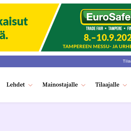
Tila
:
F
Tw
Lehdet
Mainostajalle
Tilaajalle