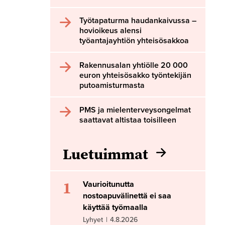
Työtapaturma haudankaivussa –
hovioikeus alensi
työantajayhtiön yhteisösakkoa
Rakennusalan yhtiölle 20 000
euron yhteisösakko työntekijän
putoamisturmasta
PMS ja mielenterveysongelmat
saattavat altistaa toisilleen
Luetuimmat
1
Vaurioitunutta
nostoapuvälinettä ei saa
käyttää työmaalla
Lyhyet
|
4.8.2026