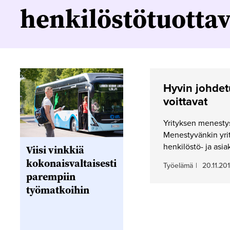
henkilöstötuotta
Hyvin johdet
voittavat
Yrityksen menestys 
Menestyvänkin yrit
henkilöstö- ja asi
Viisi vinkkiä
kokonaisvaltaisesti
Työelämä
|
20.11.20
parempiin
työmatkoihin