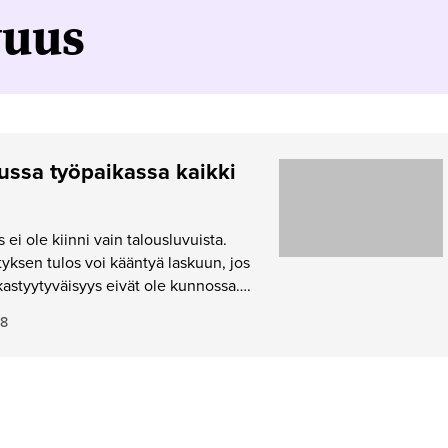
vuus
ussa työpaikassa kaikki
ei ole kiinni vain talousluvuista.
yksen tulos voi kääntyä laskuun, jos
akastyytyväisyys eivät ole kunnossa….
18