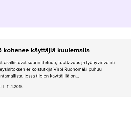
 kohenee käyttäjiä kuulemalla
ät osallistuvat suunnitteluun, tuottavuus ja työhyvinvointi
eyslaitoksen erikoistutkija Virpi Ruohomäki puhuu
ntamallista, jossa tilojen käyttäjillä on…
i
|
11.4.2015