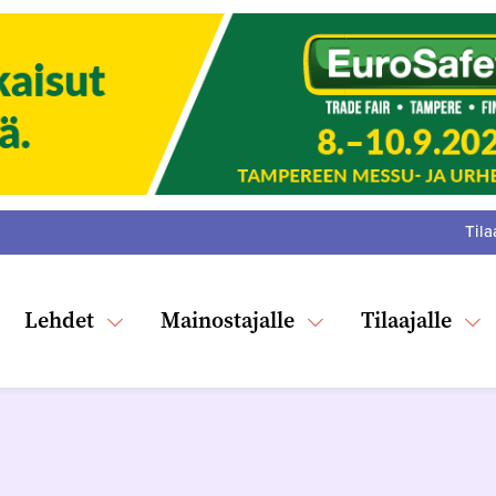
Tila
:
F
Tw
Lehdet
Mainostajalle
Tilaajalle