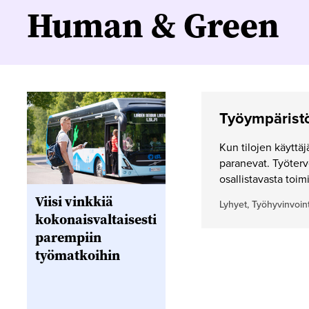
Human & Green
Työympäristö
Kun tilojen käyttäj
paranevat. Työterv
osallistavasta toimi
Viisi vinkkiä
Lyhyet, Työhyvinvoint
kokonaisvaltaisesti
parempiin
työmatkoihin