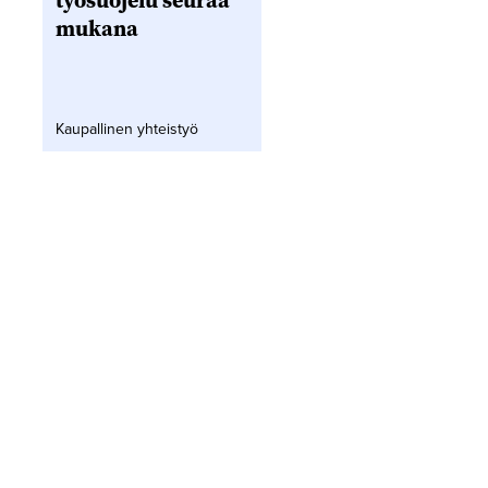
työsuojelu seuraa
mukana
Kaupallinen yhteistyö