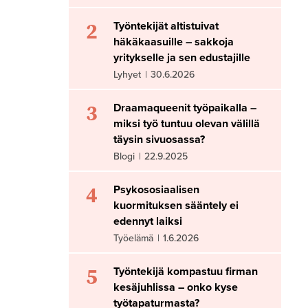
2
Työntekijät altistuivat
häkäkaasuille – sakkoja
yritykselle ja sen edustajille
Lyhyet
|
30.6.2026
3
Draamaqueenit työpaikalla –
miksi työ tuntuu olevan välillä
täysin sivuosassa?
Blogi
|
22.9.2025
4
Psykososiaalisen
kuormituksen sääntely ei
edennyt laiksi
Työelämä
|
1.6.2026
5
Työntekijä kompastuu firman
kesäjuhlissa – onko kyse
työtapaturmasta?