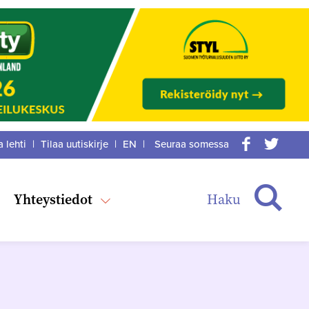
a lehti
|
Tilaa uutiskirje
|
EN
|
Seuraa somessa
acebook
itter
Haku
Yhteystiedot