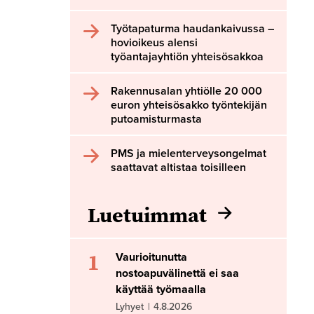
Työtapaturma haudankaivussa –
hovioikeus alensi
työantajayhtiön yhteisösakkoa
Rakennusalan yhtiölle 20 000
euron yhteisösakko työntekijän
putoamisturmasta
PMS ja mielenterveysongelmat
saattavat altistaa toisilleen
Luetuimmat
1
Vaurioitunutta
nostoapuvälinettä ei saa
käyttää työmaalla
Lyhyet
|
4.8.2026