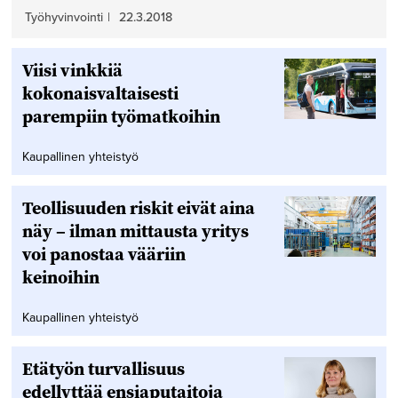
Työhyvinvointi
|
22.3.2018
Viisi vinkkiä
kokonaisvaltaisesti
parempiin työmatkoihin
Kaupallinen yhteistyö
Teollisuuden riskit eivät aina
näy – ilman mittausta yritys
voi panostaa vääriin
keinoihin
Kaupallinen yhteistyö
Etätyön turvallisuus
edellyttää ensiaputaitoja