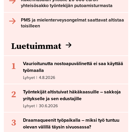
yhteisösakko työntekijän putoamisturmasta
PMS ja mielenterveysongelmat saattavat altistaa
toisilleen
Luetuimmat
1
Vaurioitunutta nostoapuvälinettä ei saa käyttää
työmaalla
Lyhyet
|
4.8.2026
2
Työntekijät altistuivat häkäkaasuille – sakkoja
yritykselle ja sen edustajille
Lyhyet
|
30.6.2026
3
Draamaqueenit työpaikalla – miksi työ tuntuu
olevan välillä täysin sivuosassa?