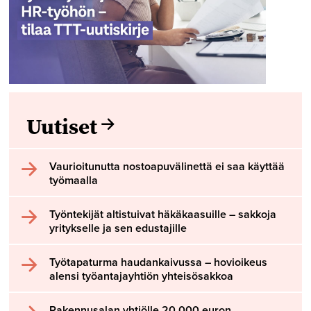
Uutiset
Vaurioitunutta nostoapuvälinettä ei saa käyttää
työmaalla
Työntekijät altistuivat häkäkaasuille – sakkoja
yritykselle ja sen edustajille
Työtapaturma haudankaivussa – hovioikeus
alensi työantajayhtiön yhteisösakkoa
Rakennusalan yhtiölle 20 000 euron