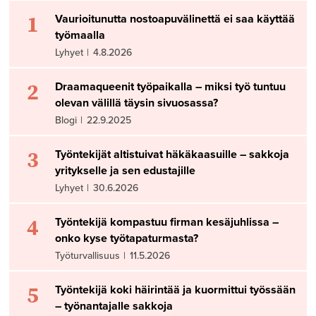
1
Vaurioitunutta nostoapuvälinettä ei saa käyttää
työmaalla
Lyhyet
|
4.8.2026
2
Draamaqueenit työpaikalla – miksi työ tuntuu
olevan välillä täysin sivuosassa?
Blogi
|
22.9.2025
3
Työntekijät altistuivat häkäkaasuille – sakkoja
yritykselle ja sen edustajille
Lyhyet
|
30.6.2026
4
Työntekijä kompastuu firman kesäjuhlissa –
onko kyse työtapaturmasta?
Työturvallisuus
|
11.5.2026
5
Työntekijä koki häirintää ja kuormittui työssään
– työnantajalle sakkoja