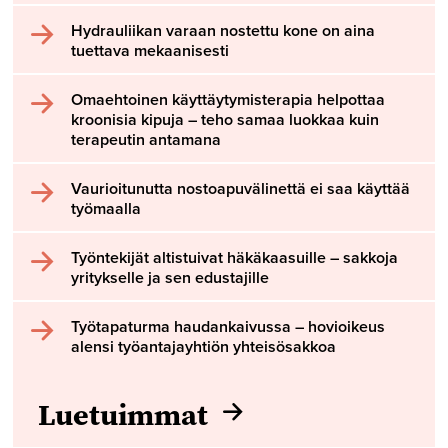
Hydrauliikan varaan nostettu kone on aina
tuettava mekaanisesti
Omaehtoinen käyttäytymisterapia helpottaa
kroonisia kipuja – teho samaa luokkaa kuin
terapeutin antamana
Vaurioitunutta nostoapuvälinettä ei saa käyttää
työmaalla
Työntekijät altistuivat häkäkaasuille – sakkoja
yritykselle ja sen edustajille
Työtapaturma haudankaivussa – hovioikeus
alensi työantajayhtiön yhteisösakkoa
Luetuimmat