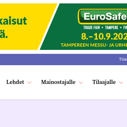
Tila
:
F
Tw
Lehdet
Mainostajalle
Tilaajalle