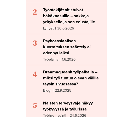
2
Työntekijät altistuivat
häkäkaasuille – sakkoja
yritykselle ja sen edustajille
Lyhyet
|
30.6.2026
3
Psykososiaalisen
kuormituksen sääntely ei
edennyt laiksi
Työelämä
|
1.6.2026
4
Draamaqueenit työpaikalla –
miksi työ tuntuu olevan välillä
täysin sivuosassa?
Blogi
|
22.9.2025
5
Naisten terveysvaje näkyy
työkyvyssä ja työurissa
Työhyvinvointi
|
24.6.2026