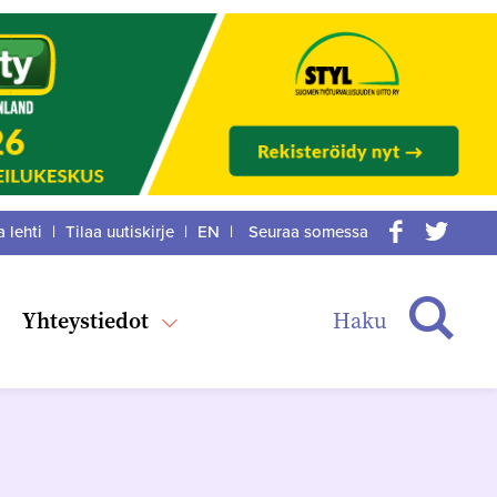
a lehti
|
Tilaa uutiskirje
|
EN
|
Seuraa somessa
acebook
itter
Haku
Yhteystiedot