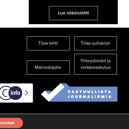
Lue näköislehti
Tilaa lehti
Tilaa uutiskirje
Yhteystiedot ja
Mainostajalle
verkkolaskutus
C-info
evästeet
TILAA UUTISKIRJE