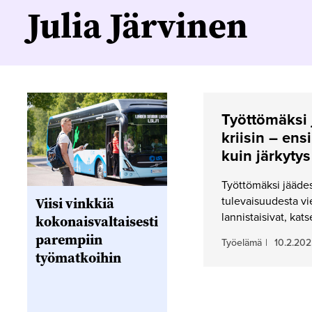
Julia Järvinen
Työttömäksi 
kriisin – ens
kuin järkytys
Työttömäksi jääde
Viisi vinkkiä
tulevaisuudesta vi
lannistaisivat, kat
kokonaisvaltaisesti
parempiin
Työelämä
|
10.2.202
työmatkoihin