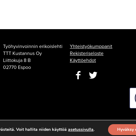
Työhyvinvoinnin erikoislehti
Yhteistyökumppanit
TTT Kustannus Oy
Rekisteriseloste
Liittokuja 8 B
Käyttöehdot
02770 Espoo
steitä. Voit hallita niiden käyttöä
asetussivulla
.
Hyväksy 