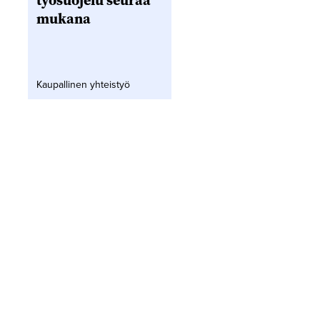
työsuojelu seuraa
mukana
Kaupallinen yhteistyö