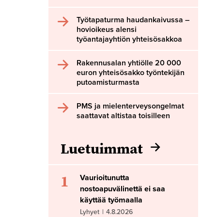
Työtapaturma haudankaivussa –
hovioikeus alensi
työantajayhtiön yhteisösakkoa
Rakennusalan yhtiölle 20 000
euron yhteisösakko työntekijän
putoamisturmasta
PMS ja mielenterveysongelmat
saattavat altistaa toisilleen
Luetuimmat
1
Vaurioitunutta
nostoapuvälinettä ei saa
käyttää työmaalla
Lyhyet
|
4.8.2026