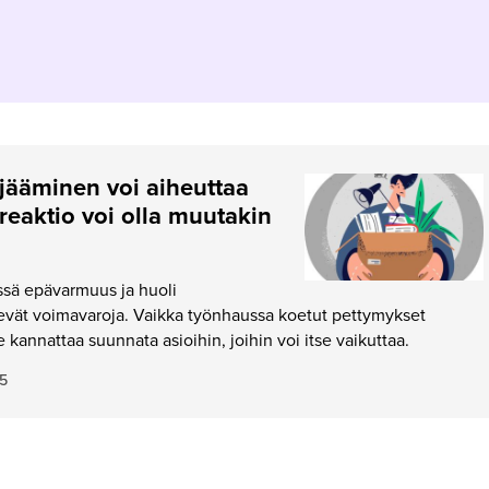
jääminen voi aiheuttaa
ireaktio voi olla muutakin
ssä epävarmuus ja huoli
evät voimavaroja. Vaikka työnhaussa koetut pettymykset
se kannattaa suunnata asioihin, joihin voi itse vaikuttaa.
5