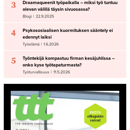
3
Draamaqueenit työpaikalla – miksi työ tuntuu
olevan välillä täysin sivuosassa?
Blogi
|
22.9.2025
4
Psykososiaalisen kuormituksen sääntely ei
edennyt laiksi
Työelämä
|
1.6.2026
5
Työntekijä kompastuu firman kesäjuhlissa –
onko kyse työtapaturmasta?
Työturvallisuus
|
11.5.2026