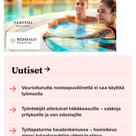
Uutiset
Vaurioitunutta nostoapuvälinettä ei saa käyttää
työmaalla
Työntekijät altistuivat häkäkaasuille – sakkoja
yritykselle ja sen edustajille
Työtapaturma haudankaivussa – hovioikeus
alensi työantajayhtiön yhteisösakkoa