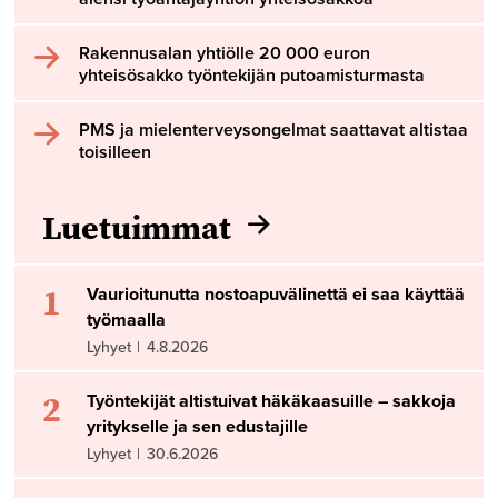
Rakennusalan yhtiölle 20 000 euron
yhteisösakko työntekijän putoamisturmasta
PMS ja mielenterveysongelmat saattavat altistaa
toisilleen
Luetuimmat
1
Vaurioitunutta nostoapuvälinettä ei saa käyttää
työmaalla
Lyhyet
|
4.8.2026
2
Työntekijät altistuivat häkäkaasuille – sakkoja
yritykselle ja sen edustajille
Lyhyet
|
30.6.2026