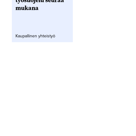
työsuojelu seuraa
mukana
Kaupallinen yhteistyö