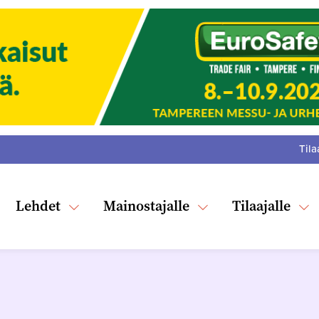
Tila
:
F
Tw
Lehdet
Mainostajalle
Tilaajalle