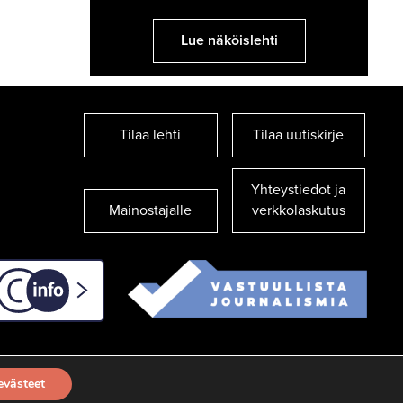
Lue näköislehti
Tilaa lehti
Tilaa uutiskirje
Yhteystiedot ja
Mainostajalle
verkkolaskutus
C-info
evästeet
TILAA UUTISKIRJE