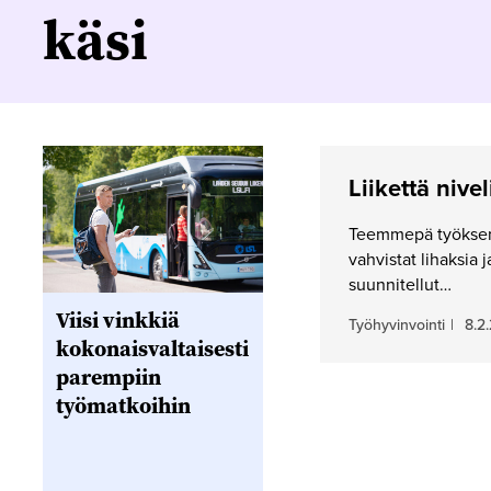
käsi
Liikettä nivel
Teemmepä työksem
vahvistat lihaksia 
suunnitellut…
Viisi vinkkiä
Työhyvinvointi
|
8.2
kokonaisvaltaisesti
parempiin
työmatkoihin