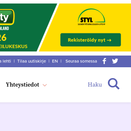
a lehti
|
Tilaa uutiskirje
|
EN
|
Seuraa somessa
acebook
itter
Haku
Yhteystiedot