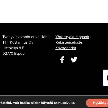
Työhyvinvoinnin erikoislehti
Yhteistyökumppanit
TTT Kustannus Oy
Rekisteriseloste
Liittokuja 8 B
Käyttöehdot
02770 Espoo
steitä. Voit hallita niiden käyttöä
asetussivulla
.
Hyväksy 