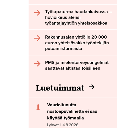
Työtapaturma haudankaivussa –
hovioikeus alensi
työantajayhtiön yhteisösakkoa
Rakennusalan yhtiölle 20 000
euron yhteisösakko työntekijän
putoamisturmasta
PMS ja mielenterveysongelmat
saattavat altistaa toisilleen
Luetuimmat
1
Vaurioitunutta
nostoapuvälinettä ei saa
käyttää työmaalla
Lyhyet
|
4.8.2026