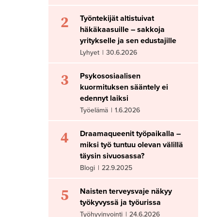
2
Työntekijät altistuivat
häkäkaasuille – sakkoja
yritykselle ja sen edustajille
Lyhyet
|
30.6.2026
3
Psykososiaalisen
kuormituksen sääntely ei
edennyt laiksi
Työelämä
|
1.6.2026
4
Draamaqueenit työpaikalla –
miksi työ tuntuu olevan välillä
täysin sivuosassa?
Blogi
|
22.9.2025
5
Naisten terveysvaje näkyy
työkyvyssä ja työurissa
Työhyvinvointi
|
24.6.2026