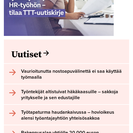
Uutiset
Vaurioitunutta nostoapuvälinettä ei saa käyttää
työmaalla
Työntekijät altistuivat häkäkaasuille – sakkoja
yritykselle ja sen edustajille
Työtapaturma haudankaivussa – hovioikeus
alensi työantajayhtiön yhteisösakkoa
Rakennusalan yhtiölle 20 000 euron