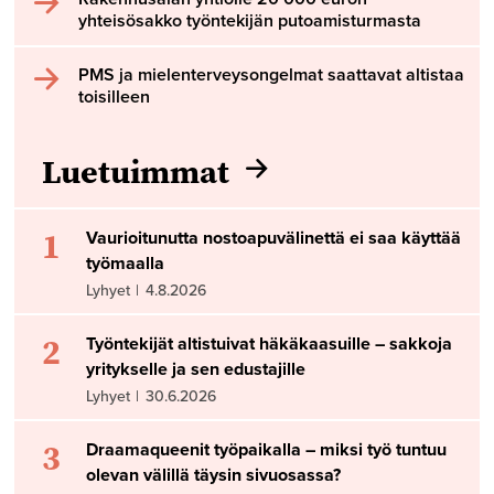
yhteisösakko työntekijän putoamisturmasta
PMS ja mielenterveysongelmat saattavat altistaa
toisilleen
Luetuimmat
1
Vaurioitunutta nostoapuvälinettä ei saa käyttää
työmaalla
Lyhyet
|
4.8.2026
2
Työntekijät altistuivat häkäkaasuille – sakkoja
yritykselle ja sen edustajille
Lyhyet
|
30.6.2026
3
Draamaqueenit työpaikalla – miksi työ tuntuu
olevan välillä täysin sivuosassa?