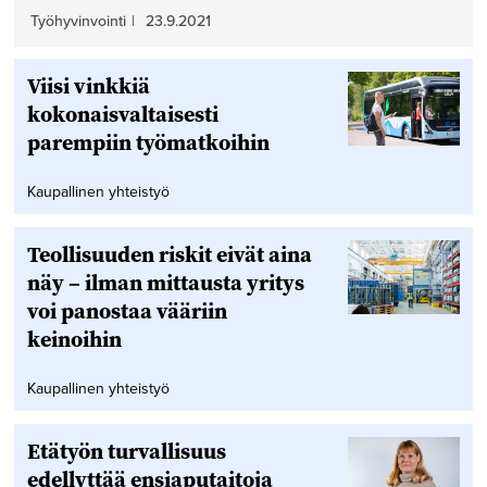
Työhyvinvointi
|
23.9.2021
Viisi vinkkiä
kokonaisvaltaisesti
parempiin työmatkoihin
Kaupallinen yhteistyö
Teollisuuden riskit eivät aina
näy – ilman mittausta yritys
voi panostaa vääriin
keinoihin
Kaupallinen yhteistyö
Etätyön turvallisuus
edellyttää ensiaputaitoja