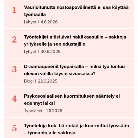
1
Vaurioitunutta nostoapuvälinettä ei saa käyttää
työmaalla
Lyhyet
|
4.8.2026
2
Työntekijät altistuivat häkäkaasuille – sakkoja
yritykselle ja sen edustajille
Lyhyet
|
30.6.2026
3
Draamaqueenit työpaikalla – miksi työ tuntuu
olevan välillä täysin sivuosassa?
Blogi
|
22.9.2025
4
Psykososiaalisen kuormituksen sääntely ei
edennyt laiksi
Työelämä
|
1.6.2026
5
Työntekijä koki häirintää ja kuormittui työssään
– työnantajalle sakkoja