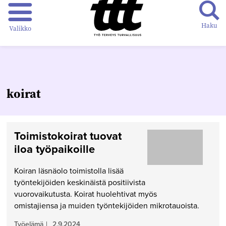
Haku
Valikko
koirat
Toimistokoirat tuovat
iloa työpaikoille
Koiran läsnäolo toimistolla lisää
työntekijöiden keskinäistä positiivista
vuorovaikutusta. Koirat huolehtivat myös
omistajiensa ja muiden työntekijöiden mikrotauoista.
Työelämä
|
2.9.2024