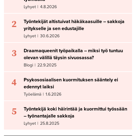
Lyhyet
|
4.8.2026
2
Työntekijät altistuivat häkäkaasuille – sakkoja
yritykselle ja sen edustajille
Lyhyet
|
30.6.2026
3
Draamaqueenit työpaikalla – miksi työ tuntuu
olevan välillä täysin sivuosassa?
Blogi
|
22.9.2025
4
Psykososiaalisen kuormituksen sääntely ei
edennyt laiksi
Työelämä
|
1.6.2026
5
Työntekijä koki häirintää ja kuormittui työssään
– työnantajalle sakkoja
Lyhyet
|
25.8.2025