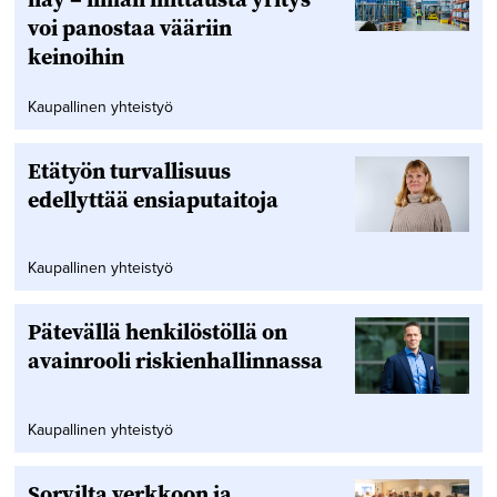
voi panostaa vääriin
keinoihin
Kaupallinen yhteistyö
Etätyön turvallisuus
edellyttää ensiaputaitoja
Kaupallinen yhteistyö
Pätevällä henkilöstöllä on
avainrooli riskienhallinnassa
Kaupallinen yhteistyö
Sorvilta verkkoon ja