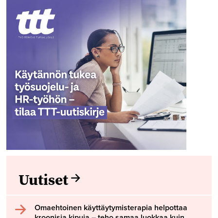
Uutiset
Omaehtoinen käyttäytymisterapia helpottaa
kroonisia kipuja – teho samaa luokkaa kuin