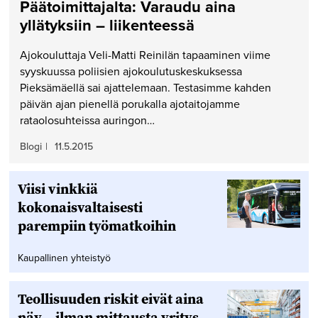
Päätoimittajalta: Varaudu aina
yllätyksiin – liikenteessä
Ajokouluttaja Veli-Matti Reinilän tapaaminen viime
syyskuussa poliisien ajokoulutuskeskuksessa
Pieksämäellä sai ajattelemaan. Testasimme kahden
päivän ajan pienellä porukalla ajotaitojamme
rataolosuhteissa auringon…
Blogi
|
11.5.2015
Viisi vinkkiä
kokonaisvaltaisesti
parempiin työmatkoihin
Kaupallinen yhteistyö
Teollisuuden riskit eivät aina
näy – ilman mittausta yritys