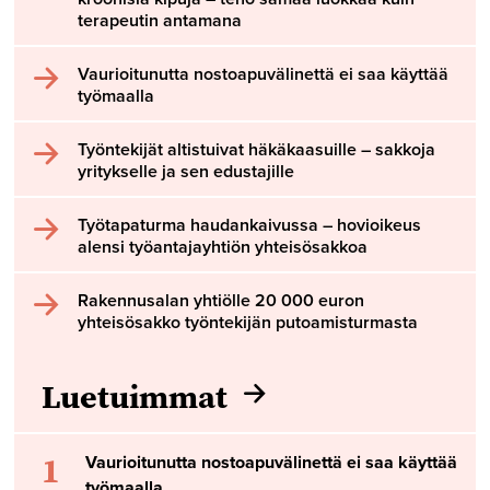
terapeutin antamana
Vaurioitunutta nostoapuvälinettä ei saa käyttää
työmaalla
Työntekijät altistuivat häkäkaasuille – sakkoja
yritykselle ja sen edustajille
Työtapaturma haudankaivussa – hovioikeus
alensi työantajayhtiön yhteisösakkoa
Rakennusalan yhtiölle 20 000 euron
yhteisösakko työntekijän putoamisturmasta
Luetuimmat
1
Vaurioitunutta nostoapuvälinettä ei saa käyttää
työmaalla