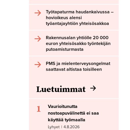
Työtapaturma haudankaivussa –
hovioikeus alensi
työantajayhtiön yhteisösakkoa
Rakennusalan yhtiölle 20 000
euron yhteisösakko työntekijän
putoamisturmasta
PMS ja mielenterveysongelmat
saattavat altistaa toisilleen
Luetuimmat
1
Vaurioitunutta
nostoapuvälinettä ei saa
käyttää työmaalla
Lyhyet
|
4.8.2026