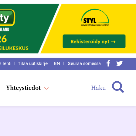
a lehti
|
Tilaa uutiskirje
|
EN
|
Seuraa somessa
acebook
itter
Haku
Yhteystiedot