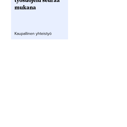
työsuojelu seuraa
mukana
Kaupallinen yhteistyö