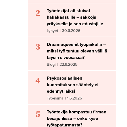
2
Työntekijät altistuivat
häkäkaasuille – sakkoja
yritykselle ja sen edustajille
Lyhyet
|
30.6.2026
3
Draamaqueenit työpaikalla –
miksi työ tuntuu olevan välillä
täysin sivuosassa?
Blogi
|
22.9.2025
4
Psykososiaalisen
kuormituksen sääntely ei
edennyt laiksi
Työelämä
|
1.6.2026
5
Työntekijä kompastuu firman
kesäjuhlissa – onko kyse
työtapaturmasta?