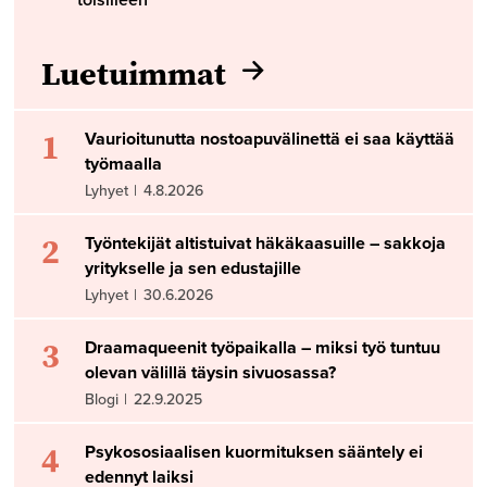
toisilleen
Luetuimmat
1
Vaurioitunutta nostoapuvälinettä ei saa käyttää
työmaalla
Lyhyet
|
4.8.2026
2
Työntekijät altistuivat häkäkaasuille – sakkoja
yritykselle ja sen edustajille
Lyhyet
|
30.6.2026
3
Draamaqueenit työpaikalla – miksi työ tuntuu
olevan välillä täysin sivuosassa?
Blogi
|
22.9.2025
4
Psykososiaalisen kuormituksen sääntely ei
edennyt laiksi