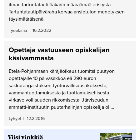
ilman tartuntatautilääkärin määräämää eristystä.
Tartuntatautipäiväraha korvaa ansiotulon menetyksen
täysimääräisenä.
Työelämä
|
16.2.2022
Opettaja vastuuseen opiskelijan
käsivammasta
Etelä-Pohjanmaan käräjäoikeus tuomitsi puutyön
opettajalle 10 päiväsakkoa eli 290 euron
sakkorangaistuksen työturvallisuusrikoksesta,
vammantuottamuksesta ja tuottamuksellisesta
virkavelvollisuuden rikkomisesta. Järviseudun
ammatti-instituutin puutarhalinjan opiskelija oli…
Lyhyet
|
12.2.2016
Viisi vinkkiä