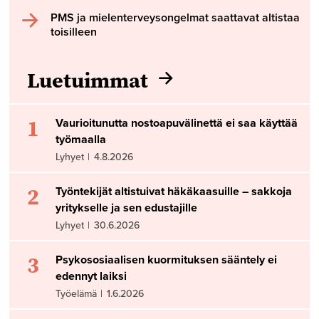
PMS ja mielenterveysongelmat saattavat altistaa
toisilleen
Luetuimmat
1
Vaurioitunutta nostoapuvälinettä ei saa käyttää
työmaalla
Lyhyet
|
4.8.2026
2
Työntekijät altistuivat häkäkaasuille – sakkoja
yritykselle ja sen edustajille
Lyhyet
|
30.6.2026
3
Psykososiaalisen kuormituksen sääntely ei
edennyt laiksi
Työelämä
|
1.6.2026