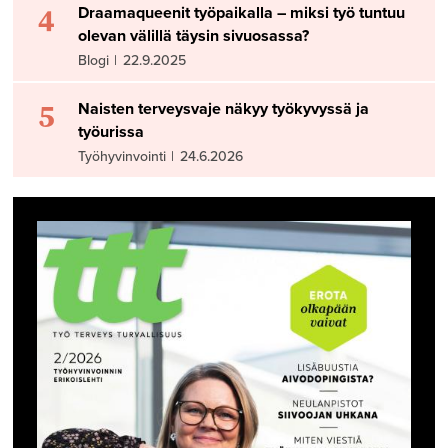
4
Draamaqueenit työpaikalla – miksi työ tuntuu
olevan välillä täysin sivuosassa?
Blogi
|
22.9.2025
5
Naisten terveysvaje näkyy työkyvyssä ja
työurissa
Työhyvinvointi
|
24.6.2026