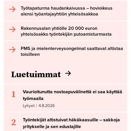
Työtapaturma haudankaivussa – hovioikeus
alensi työantajayhtiön yhteisösakkoa
Rakennusalan yhtiölle 20 000 euron
yhteisösakko työntekijän putoamisturmasta
PMS ja mielenterveysongelmat saattavat altistaa
toisilleen
Luetuimmat
1
Vaurioitunutta nostoapuvälinettä ei saa käyttää
työmaalla
Lyhyet
|
4.8.2026
2
Työntekijät altistuivat häkäkaasuille – sakkoja
yritykselle ja sen edustajille