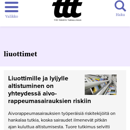
Haku
Valikko
liuottimet
Liuottimille ja lyijylle
altistuminen on
yhteydessä aivo­
rappeuma­sairauksien riskiin
Aivorappeumasairauksien työperäisiä riskitekijöitä on
hankalaa tutkia, koska sairaudet ilmenevät pitkän
ajan kuluttua altistumisesta. Tuore tutkimus selvitti