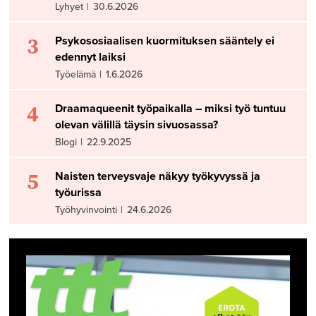
Lyhyet
|
30.6.2026
3
Psykososiaalisen kuormituksen sääntely ei
edennyt laiksi
Työelämä
|
1.6.2026
4
Draamaqueenit työpaikalla – miksi työ tuntuu
olevan välillä täysin sivuosassa?
Blogi
|
22.9.2025
5
Naisten terveysvaje näkyy työkyvyssä ja
työurissa
Työhyvinvointi
|
24.6.2026