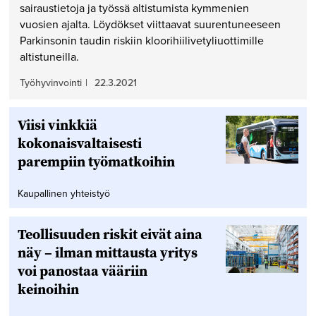
sairaustietoja ja työssä altistumista kymmenien
vuosien ajalta. Löydökset viittaavat suurentuneeseen
Parkinsonin taudin riskiin kloorihiilivetyliuottimille
altistuneilla.
Työhyvinvointi
|
22.3.2021
Viisi vinkkiä
kokonaisvaltaisesti
parempiin työmatkoihin
Kaupallinen yhteistyö
Teollisuuden riskit eivät aina
näy – ilman mittausta yritys
voi panostaa vääriin
keinoihin