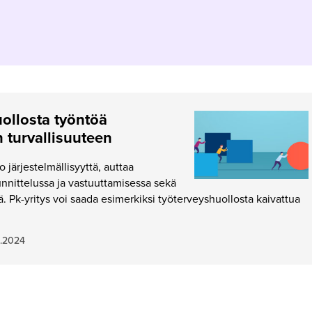
ollosta työntöä
n turvallisuuteen
o järjestelmällisyyttä, auttaa
nnittelussa ja vastuuttamisessa sekä
. Pk-yritys voi saada esimerkiksi työterveyshuollosta kaivattua
1.2024