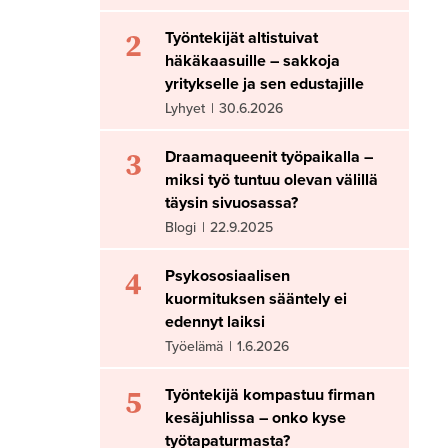
2
Työntekijät altistuivat
häkäkaasuille – sakkoja
yritykselle ja sen edustajille
Lyhyet
|
30.6.2026
3
Draamaqueenit työpaikalla –
miksi työ tuntuu olevan välillä
täysin sivuosassa?
Blogi
|
22.9.2025
4
Psykososiaalisen
kuormituksen sääntely ei
edennyt laiksi
Työelämä
|
1.6.2026
5
Työntekijä kompastuu firman
kesäjuhlissa – onko kyse
työtapaturmasta?