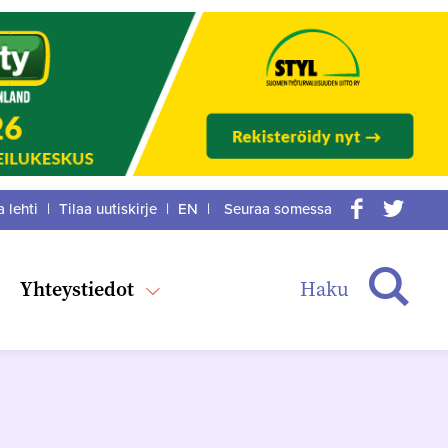
a lehti
|
Tilaa uutiskirje
|
EN
|
Seuraa somessa
acebook
itter
Haku
Yhteystiedot