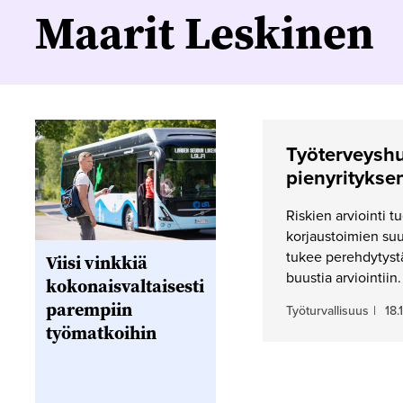
Maarit Leskinen
Työterveyshu
pienyritykse
Riskien arviointi tu
korjaustoimien suu
tukee perehdytystä
Viisi vinkkiä
buustia arviointiin.
kokonaisvaltaisesti
parempiin
Työturvallisuus
|
18.
työmatkoihin