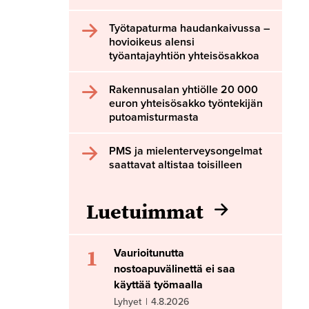
Työtapaturma haudankaivussa –
hovioikeus alensi
työantajayhtiön yhteisösakkoa
Rakennusalan yhtiölle 20 000
euron yhteisösakko työntekijän
putoamisturmasta
PMS ja mielenterveysongelmat
saattavat altistaa toisilleen
Luetuimmat
1
Vaurioitunutta
nostoapuvälinettä ei saa
käyttää työmaalla
Lyhyet
|
4.8.2026