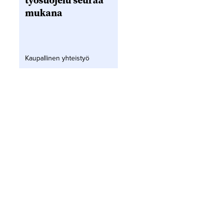
työsuojelu seuraa
mukana
Kaupallinen yhteistyö