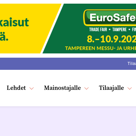
Tila
:
F
Tw
Lehdet
Mainostajalle
Tilaajalle