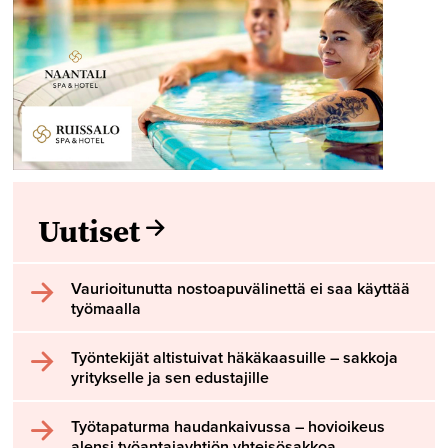
Uutiset
Vaurioitunutta nostoapuvälinettä ei saa käyttää
työmaalla
Työntekijät altistuivat häkäkaasuille – sakkoja
yritykselle ja sen edustajille
Työtapaturma haudankaivussa – hovioikeus
alensi työantajayhtiön yhteisösakkoa