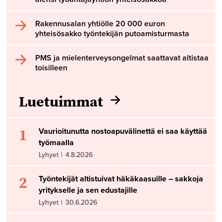
Rakennusalan yhtiölle 20 000 euron
yhteisösakko työntekijän putoamisturmasta
PMS ja mielenterveysongelmat saattavat altistaa
toisilleen
Luetuimmat
1
Vaurioitunutta nostoapuvälinettä ei saa käyttää
työmaalla
Lyhyet
|
4.8.2026
2
Työntekijät altistuivat häkäkaasuille – sakkoja
yritykselle ja sen edustajille
Lyhyet
|
30.6.2026