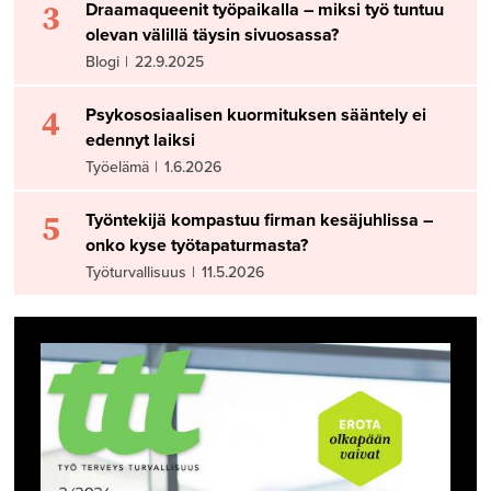
3
Draamaqueenit työpaikalla – miksi työ tuntuu
olevan välillä täysin sivuosassa?
Blogi
|
22.9.2025
4
Psykososiaalisen kuormituksen sääntely ei
edennyt laiksi
Työelämä
|
1.6.2026
5
Työntekijä kompastuu firman kesäjuhlissa –
onko kyse työtapaturmasta?
Työturvallisuus
|
11.5.2026