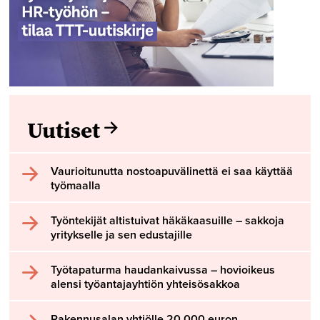
Uutiset
Vaurioitunutta nostoapuvälinettä ei saa käyttää
työmaalla
Työntekijät altistuivat häkäkaasuille – sakkoja
yritykselle ja sen edustajille
Työtapaturma haudankaivussa – hovioikeus
alensi työantajayhtiön yhteisösakkoa
Rakennusalan yhtiölle 20 000 euron