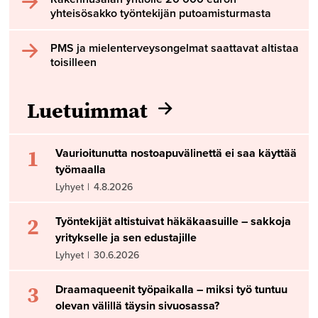
yhteisösakko työntekijän putoamisturmasta
PMS ja mielenterveysongelmat saattavat altistaa
toisilleen
Luetuimmat
1
Vaurioitunutta nostoapuvälinettä ei saa käyttää
työmaalla
Lyhyet
|
4.8.2026
2
Työntekijät altistuivat häkäkaasuille – sakkoja
yritykselle ja sen edustajille
Lyhyet
|
30.6.2026
3
Draamaqueenit työpaikalla – miksi työ tuntuu
olevan välillä täysin sivuosassa?