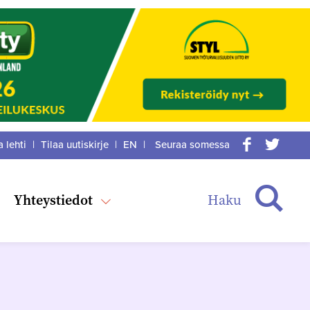
a lehti
|
Tilaa uutiskirje
|
EN
|
Seuraa somessa
acebook
itter
Haku
Yhteystiedot