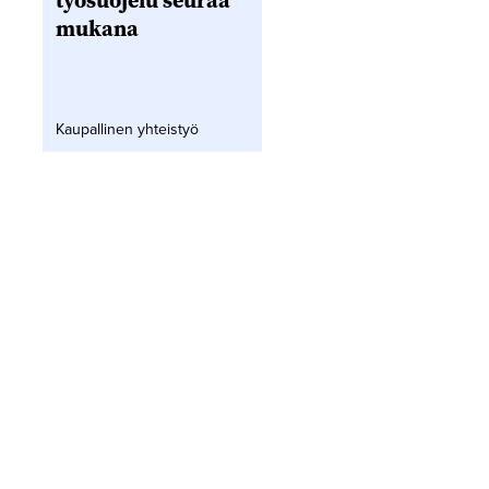
työsuojelu seuraa
mukana
Kaupallinen yhteistyö