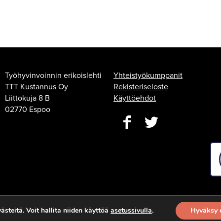
Työhyvinvoinnin erikoislehti
Yhteistyökumppanit
TTT Kustannus Oy
Rekisteriseloste
Liittokuja 8 B
Käyttöehdot
02770 Espoo
steitä. Voit hallita niiden käyttöä
asetussivulla
.
Hyväksy 