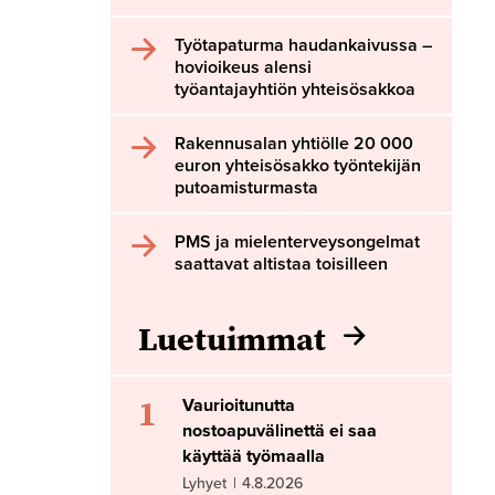
Työtapaturma haudankaivussa –
hovioikeus alensi
työantajayhtiön yhteisösakkoa
Rakennusalan yhtiölle 20 000
euron yhteisösakko työntekijän
putoamisturmasta
PMS ja mielenterveysongelmat
saattavat altistaa toisilleen
Luetuimmat
1
Vaurioitunutta
nostoapuvälinettä ei saa
käyttää työmaalla
Lyhyet
|
4.8.2026