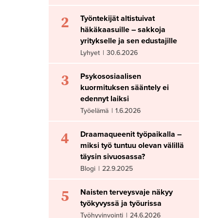
2
Työntekijät altistuivat
häkäkaasuille – sakkoja
yritykselle ja sen edustajille
Lyhyet
|
30.6.2026
3
Psykososiaalisen
kuormituksen sääntely ei
edennyt laiksi
Työelämä
|
1.6.2026
4
Draamaqueenit työpaikalla –
miksi työ tuntuu olevan välillä
täysin sivuosassa?
Blogi
|
22.9.2025
5
Naisten terveysvaje näkyy
työkyvyssä ja työurissa
Työhyvinvointi
|
24.6.2026