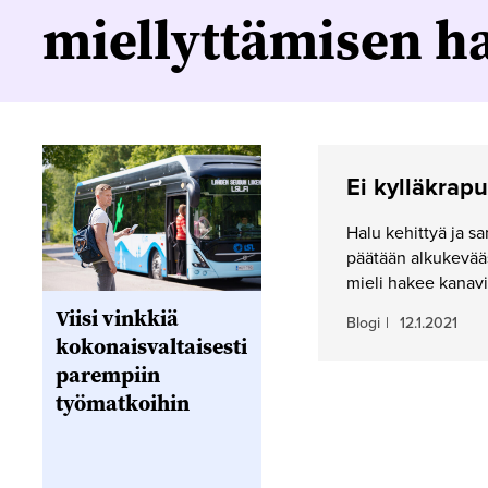
miellyttämisen h
Ei kylläkrapu
Halu kehittyä ja sa
päätään alkukevääs
mieli hakee kanavia
Viisi vinkkiä
Blogi
|
12.1.2021
kokonaisvaltaisesti
parempiin
työmatkoihin