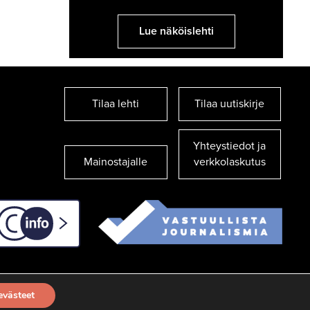
Lue näköislehti
Tilaa lehti
Tilaa uutiskirje
Yhteystiedot ja
Mainostajalle
verkkolaskutus
C-info
evästeet
TILAA UUTISKIRJE