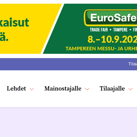
Tila
:
F
Tw
Lehdet
Mainostajalle
Tilaajalle