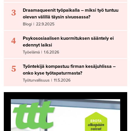
3
Draamaqueenit työpaikalla – miksi työ tuntuu
olevan välillä täysin sivuosassa?
Blogi
|
22.9.2025
4
Psykososiaalisen kuormituksen sääntely ei
edennyt laiksi
Työelämä
|
1.6.2026
5
Työntekijä kompastuu firman kesäjuhlissa –
onko kyse työtapaturmasta?
Työturvallisuus
|
11.5.2026