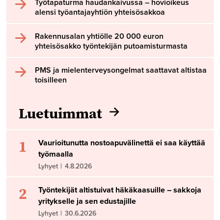
Työtapaturma haudankaivussa – hovioikeus
alensi työantajayhtiön yhteisösakkoa
Rakennusalan yhtiölle 20 000 euron
yhteisösakko työntekijän putoamisturmasta
PMS ja mielenterveysongelmat saattavat altistaa
toisilleen
Luetuimmat
1
Vaurioitunutta nostoapuvälinettä ei saa käyttää
työmaalla
Lyhyet
|
4.8.2026
2
Työntekijät altistuivat häkäkaasuille – sakkoja
yritykselle ja sen edustajille
Lyhyet
|
30.6.2026