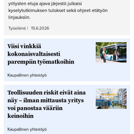
yritysten etuja ajava järjestö julkaisi
kyselytutkimuksen tulokset sekä ohjeet etätyön
linjauksiin.
Työelämä
|
15.6.2026
Viisi vinkkiä
kokonaisvaltaisesti
parempiin työmatkoihin
Kaupallinen yhteistyö
Teollisuuden riskit eivät aina
näy – ilman mittausta yritys
voi panostaa vääriin
keinoihin
Kaupallinen yhteistyö