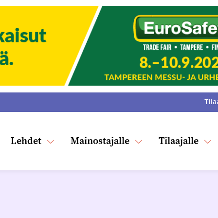
Tila
:
F
Tw
Lehdet
Mainostajalle
Tilaajalle