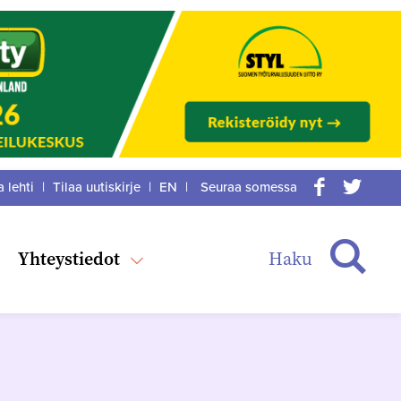
a lehti
|
Tilaa uutiskirje
|
EN
|
Seuraa somessa
acebook
itter
Haku
Yhteystiedot