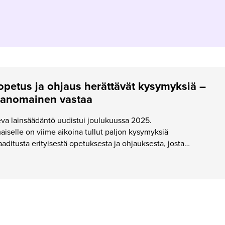
opetus ja ohjaus herättävät kysymyksiä –
ranomainen vastaa
va lainsäädäntö uudistui joulukuussa 2025.
iselle on viime aikoina tullut paljon kysymyksiä
aditusta erityisestä opetuksesta ja ohjauksesta, josta…