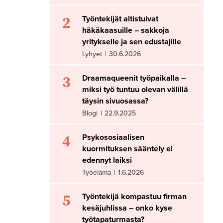
2
Työntekijät altistuivat
häkäkaasuille – sakkoja
yritykselle ja sen edustajille
Lyhyet
|
30.6.2026
3
Draamaqueenit työpaikalla –
miksi työ tuntuu olevan välillä
täysin sivuosassa?
Blogi
|
22.9.2025
4
Psykososiaalisen
kuormituksen sääntely ei
edennyt laiksi
Työelämä
|
1.6.2026
5
Työntekijä kompastuu firman
kesäjuhlissa – onko kyse
työtapaturmasta?