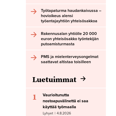
Työtapaturma haudankaivussa –
hovioikeus alensi
työantajayhtiön yhteisösakkoa
Rakennusalan yhtiölle 20 000
euron yhteisösakko työntekijän
putoamisturmasta
PMS ja mielenterveysongelmat
saattavat altistaa toisilleen
Luetuimmat
1
Vaurioitunutta
nostoapuvälinettä ei saa
käyttää työmaalla
Lyhyet
|
4.8.2026