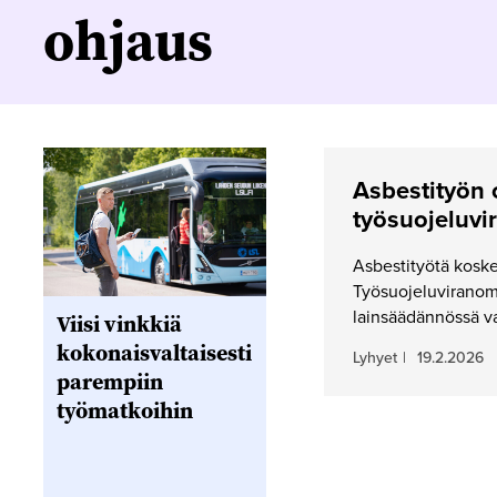
ohjaus
Asbestityön 
työsuojeluvi
Asbestityötä koske
Työsuojeluviranoma
lainsäädännössä va
Viisi vinkkiä
kokonaisvaltaisesti
Lyhyet
|
19.2.2026
parempiin
työmatkoihin