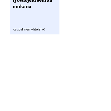
työsuojelu seuraa
mukana
Kaupallinen yhteistyö