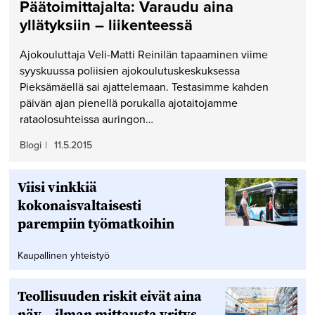
Päätoimittajalta: Varaudu aina
yllätyksiin – liikenteessä
Ajokouluttaja Veli-Matti Reinilän tapaaminen viime
syyskuussa poliisien ajokoulutuskeskuksessa
Pieksämäellä sai ajattelemaan. Testasimme kahden
päivän ajan pienellä porukalla ajotaitojamme
rataolosuhteissa auringon…
Blogi
|
11.5.2015
Viisi vinkkiä
kokonaisvaltaisesti
parempiin työmatkoihin
Kaupallinen yhteistyö
Teollisuuden riskit eivät aina
näy – ilman mittausta yritys