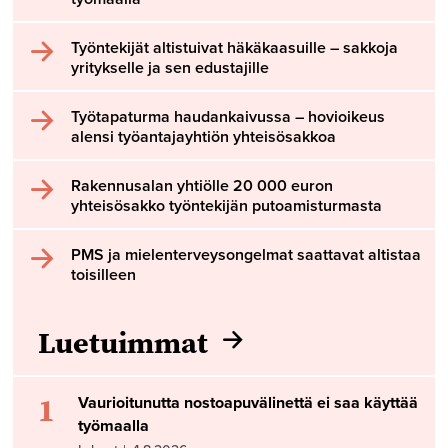
Työntekijät altistuivat häkäkaasuille – sakkoja
yritykselle ja sen edustajille
Työtapaturma haudankaivussa – hovioikeus
alensi työantajayhtiön yhteisösakkoa
Rakennusalan yhtiölle 20 000 euron
yhteisösakko työntekijän putoamisturmasta
PMS ja mielenterveysongelmat saattavat altistaa
toisilleen
Luetuimmat
1
Vaurioitunutta nostoapuvälinettä ei saa käyttää
työmaalla