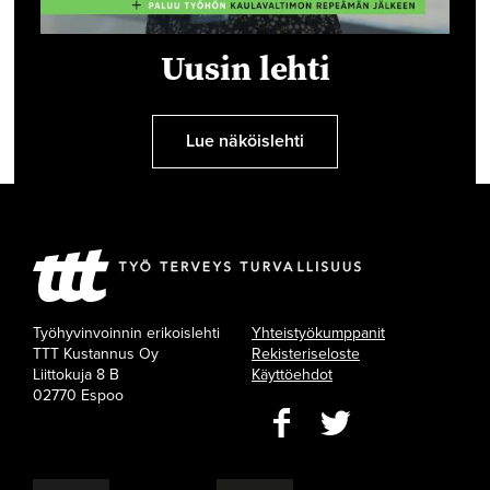
Uusin lehti
Lue näköislehti
Työhyvinvoinnin erikoislehti
Yhteistyökumppanit
TTT Kustannus Oy
Rekisteriseloste
Liittokuja 8 B
Käyttöehdot
02770 Espoo