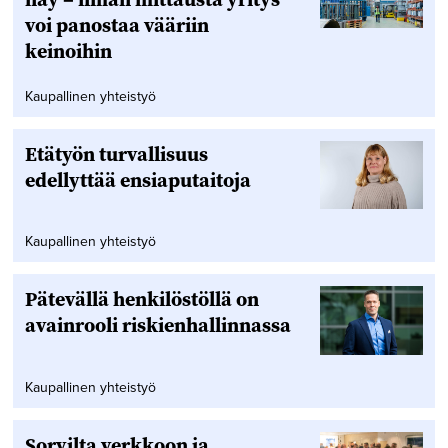
voi panostaa vääriin
keinoihin
Kaupallinen yhteistyö
Etätyön turvallisuus
edellyttää ensiaputaitoja
Kaupallinen yhteistyö
Pätevällä henkilöstöllä on
avainrooli riskienhallinnassa
Kaupallinen yhteistyö
Sorvilta verkkoon ja