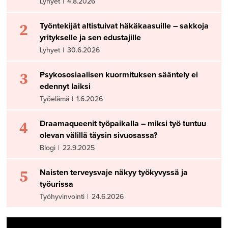
Lyhyet
|
4.8.2026
2
Työntekijät altistuivat häkäkaasuille – sakkoja
yritykselle ja sen edustajille
Lyhyet
|
30.6.2026
3
Psykososiaalisen kuormituksen sääntely ei
edennyt laiksi
Työelämä
|
1.6.2026
4
Draamaqueenit työpaikalla – miksi työ tuntuu
olevan välillä täysin sivuosassa?
Blogi
|
22.9.2025
5
Naisten terveysvaje näkyy työkyvyssä ja
työurissa
Työhyvinvointi
|
24.6.2026