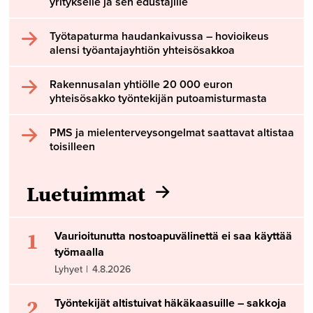
yritykselle ja sen edustajille
Työtapaturma haudankaivussa – hovioikeus
alensi työantajayhtiön yhteisösakkoa
Rakennusalan yhtiölle 20 000 euron
yhteisösakko työntekijän putoamisturmasta
PMS ja mielenterveysongelmat saattavat altistaa
toisilleen
Luetuimmat
1
Vaurioitunutta nostoapuvälinettä ei saa käyttää
työmaalla
Lyhyet
|
4.8.2026
2
Työntekijät altistuivat häkäkaasuille – sakkoja