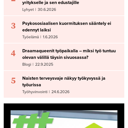
yritykselle ja sen edustajille
Lyhyet
|
30.6.2026
3
Psykososiaalisen kuormituksen sääntely ei
edennyt laiksi
Työelämä
|
1.6.2026
4
Draamaqueenit työpaikalla – miksi työ tuntuu
olevan välillä täysin sivuosassa?
Blogi
|
22.9.2025
5
Naisten terveysvaje näkyy työkyvyssä ja
työurissa
Työhyvinvointi
|
24.6.2026