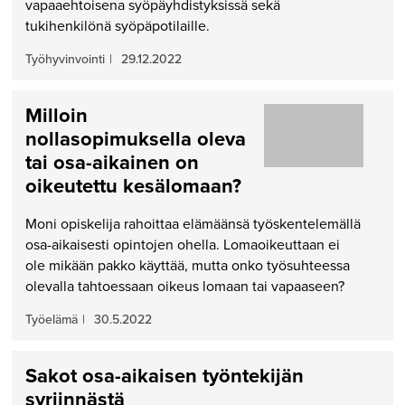
vapaaehtoisena syöpäyhdistyksissä sekä
tukihenkilönä syöpäpotilaille.
Työhyvinvointi
|
29.12.2022
Milloin
nollasopimuksella oleva
tai osa-aikainen on
oikeutettu kesälomaan?
Moni opiskelija rahoittaa elämäänsä työskentelemällä
osa-aikaisesti opintojen ohella. Lomaoikeuttaan ei
ole mikään pakko käyttää, mutta onko työsuhteessa
olevalla tahtoessaan oikeus lomaan tai vapaaseen?
Työelämä
|
30.5.2022
Sakot osa-aikaisen työntekijän
syrjinnästä