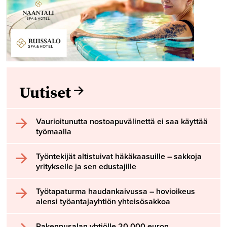
Uutiset
Vaurioitunutta nostoapuvälinettä ei saa käyttää
työmaalla
Työntekijät altistuivat häkäkaasuille – sakkoja
yritykselle ja sen edustajille
Työtapaturma haudankaivussa – hovioikeus
alensi työantajayhtiön yhteisösakkoa
Rakennusalan yhtiölle 20 000 euron