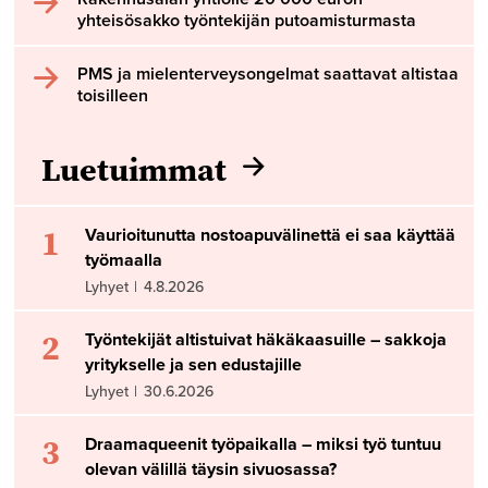
yhteisösakko työntekijän putoamisturmasta
PMS ja mielenterveysongelmat saattavat altistaa
toisilleen
Luetuimmat
1
Vaurioitunutta nostoapuvälinettä ei saa käyttää
työmaalla
Lyhyet
|
4.8.2026
2
Työntekijät altistuivat häkäkaasuille – sakkoja
yritykselle ja sen edustajille
Lyhyet
|
30.6.2026
3
Draamaqueenit työpaikalla – miksi työ tuntuu
olevan välillä täysin sivuosassa?