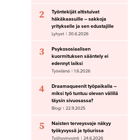
2
Työntekijät altistuivat
häkäkaasuille – sakkoja
yritykselle ja sen edustajille
Lyhyet
|
30.6.2026
3
Psykososiaalisen
kuormituksen sääntely ei
edennyt laiksi
Työelämä
|
1.6.2026
4
Draamaqueenit työpaikalla –
miksi työ tuntuu olevan välillä
täysin sivuosassa?
Blogi
|
22.9.2025
5
Naisten terveysvaje näkyy
työkyvyssä ja työurissa
Työhyvinvointi
|
24.6.2026