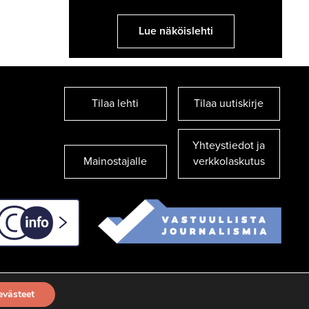
Lue näköislehti
Tilaa lehti
Tilaa uutiskirje
Yhteystiedot ja
Mainostajalle
verkkolaskutus
C-info
evästeet
TILAA UUTISKIRJE