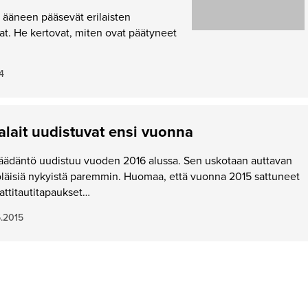
a ääneen pääsevät erilaisten
t. He kertovat, miten ovat päätyneet
4
lait uudistuvat ensi vuonna
äädäntö uudistuu vuoden 2016 alussa. Sen uskotaan auttavan
öläisiä nykyistä paremmin. Huomaa, että vuonna 2015 sattuneet
attitautitapaukset…
5.2015