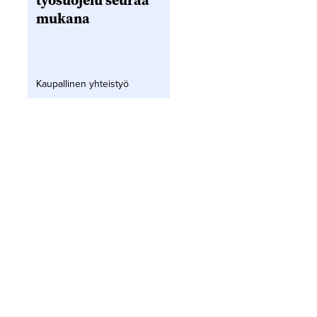
työsuojelu seuraa
mukana
Kaupallinen yhteistyö