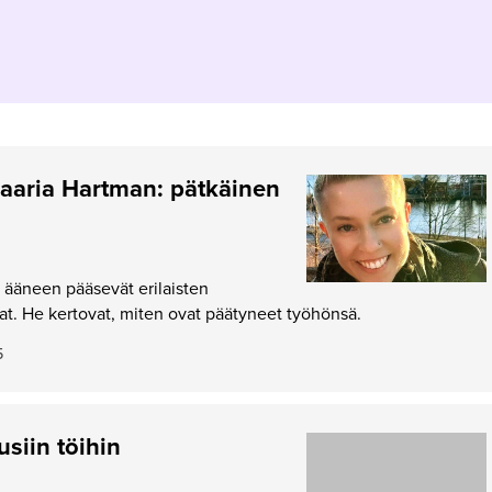
aaria Hartman: pätkäinen
a ääneen pääsevät erilaisten
t. He kertovat, miten ovat päätyneet työhönsä.
5
siin töihin