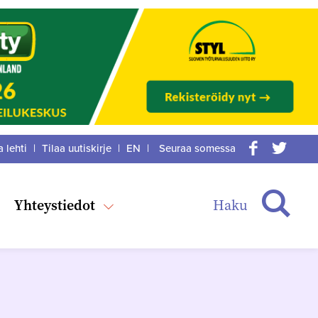
a lehti
|
Tilaa uutiskirje
|
EN
|
Seuraa somessa
acebook
itter
Haku
Yhteystiedot