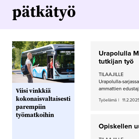
pätkätyö
Urapolulla M
tutkijan työ
TILAAJILLE
Urapolulla-sarjass
ammattien edustaja
Viisi vinkkiä
kokonaisvaltaisesti
Työelämä
|
11.2.202
parempiin
työmatkoihin
Opiskellen uu