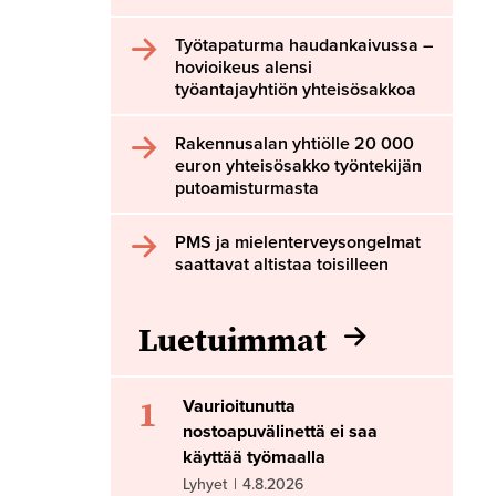
Työtapaturma haudankaivussa –
hovioikeus alensi
työantajayhtiön yhteisösakkoa
Rakennusalan yhtiölle 20 000
euron yhteisösakko työntekijän
putoamisturmasta
PMS ja mielenterveysongelmat
saattavat altistaa toisilleen
Luetuimmat
1
Vaurioitunutta
nostoapuvälinettä ei saa
käyttää työmaalla
Lyhyet
|
4.8.2026