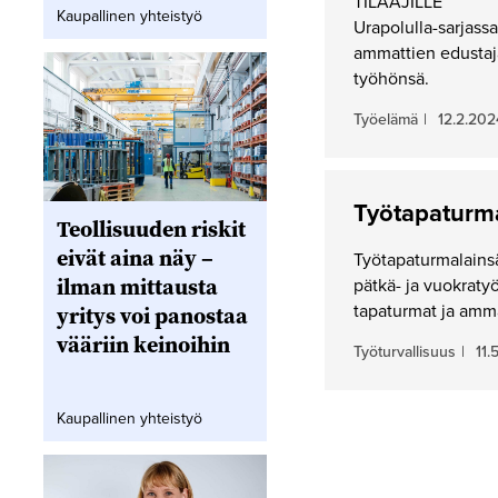
TILAAJILLE
Kaupallinen yhteistyö
Urapolulla-sarjass
ammattien edustaja
työhönsä.
Työelämä
|
12.2.202
Työtapaturma
Teollisuuden riskit
eivät aina näy –
Työtapaturmalains
ilman mittausta
pätkä- ja vuokraty
tapaturmat ja amm
yritys voi panostaa
vääriin keinoihin
Työturvallisuus
|
11.
Kaupallinen yhteistyö