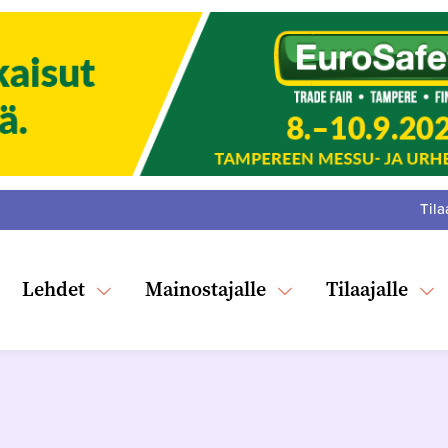
Tila
:
F
Tw
Lehdet
Mainostajalle
Tilaajalle