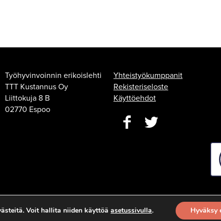
Työhyvinvoinnin erikoislehti
Yhteistyökumppanit
TTT Kustannus Oy
Rekisteriseloste
Liittokuja 8 B
Käyttöehdot
02770 Espoo
steitä. Voit hallita niiden käyttöä
asetussivulla
.
Hyväksy 